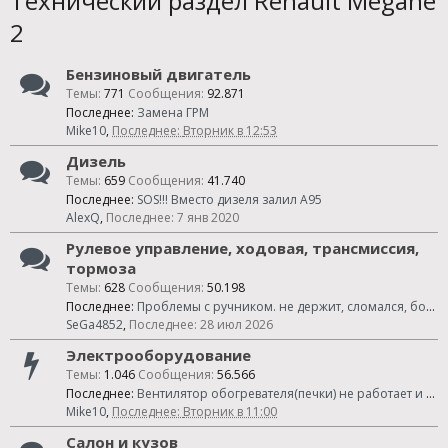
Технический раздел Renault Megane
2
Бензиновый двигатель
Темы:
771
Сообщения:
92.871
Последнее:
Замена ГРМ
Mike10
,
Вторник в 12:53
Дизель
Темы:
659
Сообщения:
41.740
Последнее:
SOS!!! Вместо дизеля залил А95
AlexQ
,
7 янв 2020
Рулевое управление, ходовая, трансмиссия,
тормоза
Темы:
628
Сообщения:
50.198
Последнее:
Проблемы с ручником. не держит, сломался, болтается и др.
SeGa4852
,
28 июл 2026
Электрооборудование
Темы:
1.046
Сообщения:
56.566
Последнее:
Вентилятор обогревателя(печки) не работает и др.проблемы
Mike10
,
Вторник в 11:00
Салон и кузов