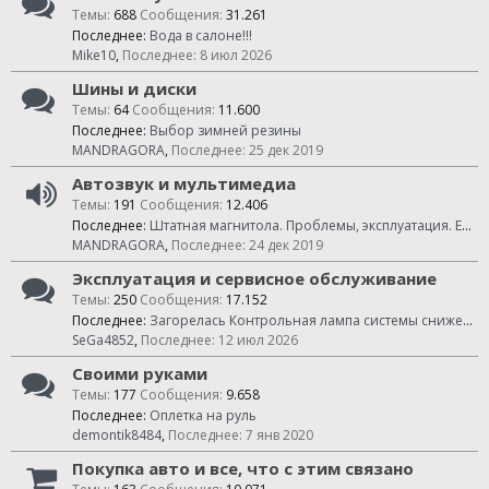
Темы:
688
Сообщения:
31.261
Последнее:
Вода в салоне!!!
Mike10
,
8 июл 2026
Шины и диски
Темы:
64
Сообщения:
11.600
Последнее:
Выбор зимней резины
MANDRAGORA
,
25 дек 2019
Автозвук и мультимедиа
Темы:
191
Сообщения:
12.406
Последнее:
Штатная магнитола. Проблемы, эксплуатация. Единая тема
MANDRAGORA
,
24 дек 2019
Эксплуатация и сервисное обслуживание
Темы:
250
Сообщения:
17.152
Последнее:
Загорелась Контрольная лампа системы снижения токсичности отработавших газов.
SeGa4852
,
12 июл 2026
Своими руками
Темы:
177
Сообщения:
9.658
Последнее:
Оплетка на руль
demontik8484
,
7 янв 2020
Покупка авто и все, что с этим связано