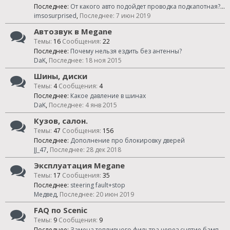
Последнее:
От какого авто подойдет проводка подкапотная? F4R 770, 6МКПП, седан
imsosurprised
,
7 июн 2019
Автозвук в Megane
Темы:
16
Сообщения:
22
Последнее:
Почему нельзя ездить без антенны?
DaK
,
18 ноя 2015
Шины, диски
Темы:
4
Сообщения:
4
Последнее:
Какое давление в шинах
DaK
,
4 янв 2015
Кузов, салон.
Темы:
47
Сообщения:
156
Последнее:
Дополнение про блокировку дверей
JJ_47
,
28 дек 2018
Эксплуатация Megane
Темы:
17
Сообщения:
35
Последнее:
steering fault+stop
Медвед
,
20 июн 2019
FAQ по Scenic
Темы:
9
Сообщения:
9
Последнее:
Замена топливного фильтра через снятие бампера (Scenic 2)