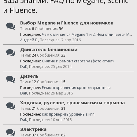
База знаний. FAQ по Megane, Scenic
и Fluence.
Выбор Megane и Fluence для новичков
Темы:
6
Сообщения:
56
Последнее:
Чем отличается Megane 1 и 2, Чем отличается Megane II, Фаза 1 от Фаза 2?
Андрей Е.
,
7 апр 2016
Двигатель бензиновый
Темы:
24
Сообщения:
33
Последнее:
Снятие и ремонт стартера (фото-отчет)
DaK
,
25 дек 2014
Дизель
Темы:
12
Сообщения:
15
Последнее:
Ремонт крепления крышки двигателя
DaK
,
29 мар 2016
Ходовая, рулевое, трансмиссия и тормоза
Темы:
21
Сообщения:
31
Последнее:
Как проверить уровень в кпп
DaK
,
10 янв 2015
Электрика
Темы:
37
Сообщения:
62