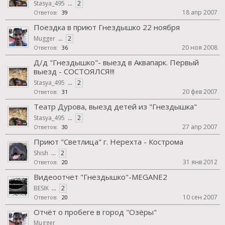
Stasya_495
...
2
18 апр 2007
Ответов:
39
Поездка в приют Гнездышко 22 ноября
Mugger
...
2
20 ноя 2008
Ответов:
36
Д/д "Гнездышко"- выезд в Аквапарк. Первый
выезд - СОСТОЯЛСЯ!!!
Stasya_495
...
2
20 фев 2007
Ответов:
31
Театр Дурова, выезд детей из "Гнездышка"
Stasya_495
...
2
27 апр 2007
Ответов:
30
Приют "Светлица" г. Нерехта - Кострома
Shish
...
2
31 янв 2012
Ответов:
20
Видеоотчет "Гнездышко"-MEGANE2
BESIK
...
2
10 сен 2007
Ответов:
20
Отчёт о пробеге в город "Озёры"
Mugger