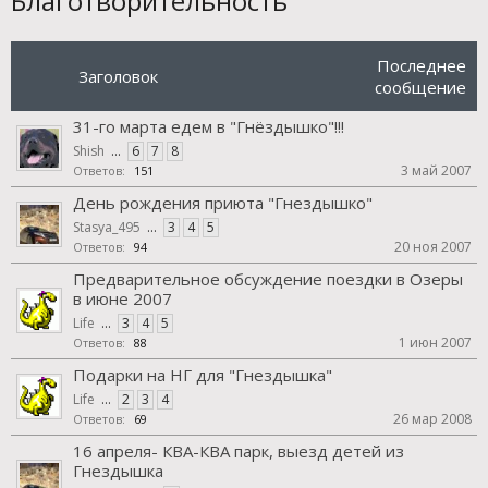
Благотворительность
Последнее
Заголовок
сообщение
31-го марта едем в "Гнёздышко"!!!
Shish
...
6
7
8
3 май 2007
Ответов:
151
День рождения приюта "Гнездышко"
Stasya_495
...
3
4
5
20 ноя 2007
Ответов:
94
Предварительное обсуждение поездки в Озеры
в июне 2007
Life
...
3
4
5
1 июн 2007
Ответов:
88
Подарки на НГ для "Гнездышка"
Life
...
2
3
4
26 мар 2008
Ответов:
69
16 апреля- КВА-КВА парк, выезд детей из
Гнездышка