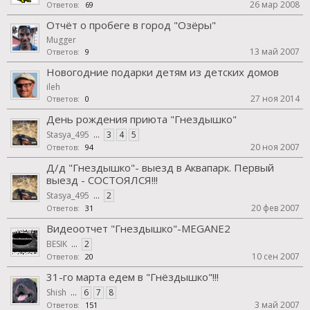
26 мар 2008
Ответов:
69
Отчёт о пробеге в город "Озёры"
Mugger
13 май 2007
Ответов:
9
Новогодние подарки детям из детских домов
ileh
27 ноя 2014
Ответов:
0
День рождения приюта "Гнездышко"
Stasya_495
...
3
4
5
20 ноя 2007
Ответов:
94
Д/д "Гнездышко"- выезд в Аквапарк. Первый
выезд - СОСТОЯЛСЯ!!!
Stasya_495
...
2
20 фев 2007
Ответов:
31
Видеоотчет "Гнездышко"-MEGANE2
BESIK
...
2
10 сен 2007
Ответов:
20
31-го марта едем в "Гнёздышко"!!!
Shish
...
6
7
8
3 май 2007
Ответов:
151