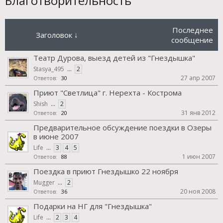
Благотворительность
Последнее
Заголовок ↓
сообщение
Театр Дурова, выезд детей из "Гнездышка"
Stasya_495
...
2
27 апр 2007
Ответов:
30
Приют "Светлица" г. Нерехта - Кострома
Shish
...
2
31 янв 2012
Ответов:
20
Предварительное обсуждение поездки в Озеры
в июне 2007
Life
...
3
4
5
1 июн 2007
Ответов:
88
Поездка в приют Гнездышко 22 ноября
Mugger
...
2
20 ноя 2008
Ответов:
36
Подарки на НГ для "Гнездышка"
Life
...
2
3
4