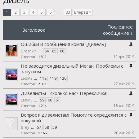
Дизель
1
2
3
4
5
6
→
33
Вперёд >
Последнее
Заголовок
сообщение ↓
Ошибки и сообщения компа [Дизель]
Droshkin
...
64
65
66
12 дек 2019
Ответов:
1.311
Не заводится дизельный Меган. Проблемы с
запуском.
LeoMS
...
118
119
120
27 окт 2019
Ответов:
2.381
Дизелисты - сколько нас? Перекличка!
LeoMS
...
59
60
61
18 окт 2019
Ответов:
1.214
Вопрос к дизелистам! Помогите определится с
покупкой
Grey
...
57
58
59
20 авг 2019
Ответов:
1.165