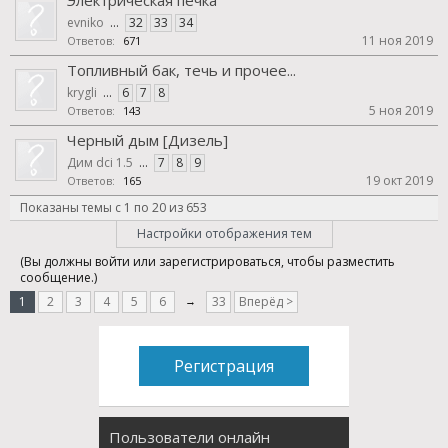
Электрическая печка
evniko
...
32
33
34
11 ноя 2019
Ответов:
671
Топливный бак, течь и прочее...
krygli
...
6
7
8
5 ноя 2019
Ответов:
143
Черный дым [Дизель]
Дим dci 1.5
...
7
8
9
19 окт 2019
Ответов:
165
Показаны темы с 1 по 20 из 653
Настройки отображения тем
(Вы должны войти или зарегистрироваться, чтобы разместить
сообщение.)
1
2
3
4
5
6
→
33
Вперёд >
Регистрация
Пользователи онлайн