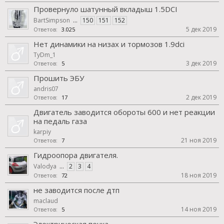
Провернуло шатунный вкладыш 1.5DCI
BartSimpson
...
150
151
152
5 дек 2019
Ответов:
3.025
Нет динамики на низах и тормозов 1.9dci
TyDm_1
3 дек 2019
Ответов:
5
Прошить ЭБУ
andris07
2 дек 2019
Ответов:
17
Двигатель заводится обороты 600 и нет реакции
на педаль газа
karpiy
21 ноя 2019
Ответов:
7
Гидроопора двигателя.
Valodya
...
2
3
4
18 ноя 2019
Ответов:
72
не заводится после дтп
maclaud
14 ноя 2019
Ответов:
5