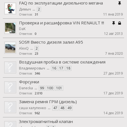
FAQ по эксплуатации дизельного мегана
Димыч
...
2
11 янв 2019
Ответов:
31
Проверка и расшифровка VIN RENAULT !!!
DaK
12 авг 2013
Ответов:
0
SOS!!! Вместо дизеля залил А95
AlexQ
...
2
7 янв 2020
Ответов:
23
Воздушная пробка в системе охлаждения
Владимировыч
...
16
17
18
27 дек 2019
Ответов:
346
Форсунки
Danecka
...
99
100
101
17 дек 2019
Ответов:
2.010
Замена ремня ГРМ (дизель)
саша халупенко
...
47
48
49
14 дек 2019
Ответов:
962
Электромагнитный клапан