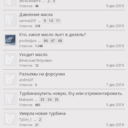
abracadabra
...
2
3
9 дек 2019
Ответов:
48
Давление масла
sarmat201
...
9
10
11
9 дек 2019
Ответов:
218
Кто, какое масло льет в дизель?
pochtaljon
...
66
67
68
9 дек 2019
Ответов:
1.348
Уходит масло.
Вячеслав Петрович
9 дек 2019
Ответов:
12
Разъёмы на форсунки
andris07
7 дек 2019
Ответов:
3
Турбина:купить новую, б\у или отремонтировать.
Makaveli
...
33
34
35
5 дек 2019
Ответов:
683
Умерла новая турбина
TyDm_1
...
2
5 дек 2019
Ответов:
21