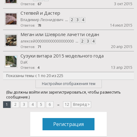
3 окт 2015
Ответов:
67
Степвей и Дастер
Владимир Леонидович
...
2
3
4
14 июл 2015
Ответов:
78
Меган или Шевроле лачетти седан
алексей000000000000000000
...
2
3
4
20 апр 2015
Ответов:
71
Сузуки витара 2015 модельного года
DaK
13 апр 2015
Ответов:
4
Показаны темы с 1 по 20 из 225
Настройки отображения тем
(Вы должны войти или зарегистрироваться, чтобы разместить
сообщение.)
1
2
3
4
5
6
→
12
Вперёд >
Регистрация