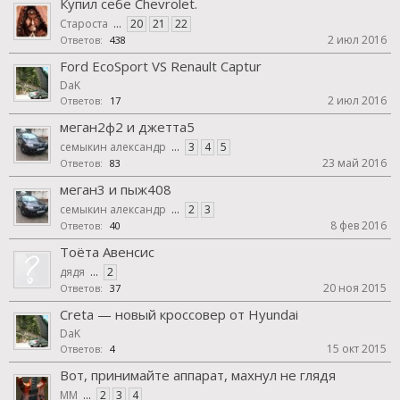
Купил себе Chevrolet.
Староста
...
20
21
22
2 июл 2016
Ответов:
438
Ford EcoSport VS Renault Captur
DaK
2 июл 2016
Ответов:
17
меган2ф2 и джетта5
семыкин александр
...
3
4
5
23 май 2016
Ответов:
83
меган3 и пыж408
семыкин александр
...
2
3
8 фев 2016
Ответов:
40
Тоёта Авенсис
дядя
...
2
20 ноя 2015
Ответов:
37
Creta — новый кроссовер от Hyundai
DaK
15 окт 2015
Ответов:
4
Вот, принимайте аппарат, махнул не глядя
MM
...
2
3
4