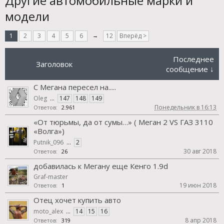
Другие автомобильные марки и
модели
1
2
3
4
5
6
→
12
Вперёд >
Последнее
Заголовок
сообщение ↓
С Мегана пересел на.....
Oleg
...
147
148
149
Понедельник в 16:13
Ответов:
2.961
«От тюрьмы, да от сумы…» ( Меган 2 VS ГАЗ 3110
«Волга»)
Putnik_096
...
2
30 авг 2018
Ответов:
26
добавилась к Мегану еще Кенго 1.9d
Graf-master
19 июн 2018
Ответов:
1
Отец хочет купить авто
moto_alex
...
14
15
16
8 апр 2018
Ответов:
319