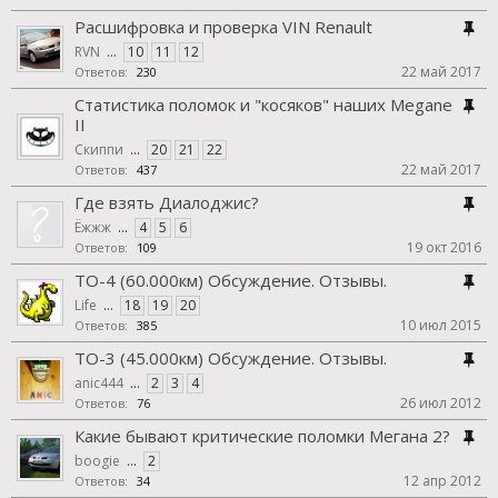
Расшифровка и проверка VIN Renault
RVN
...
10
11
12
22 май 2017
Ответов:
230
Статистика поломок и "косяков" наших Megane
II
Скиппи
...
20
21
22
22 май 2017
Ответов:
437
Где взять Диалоджис?
Ёжжж
...
4
5
6
19 окт 2016
Ответов:
109
ТО-4 (60.000км) Обсуждение. Отзывы.
Life
...
18
19
20
10 июл 2015
Ответов:
385
ТО-3 (45.000км) Обсуждение. Отзывы.
anic444
...
2
3
4
26 июл 2012
Ответов:
76
Какие бывают критические поломки Мегана 2?
boogie
...
2
12 апр 2012
Ответов:
34