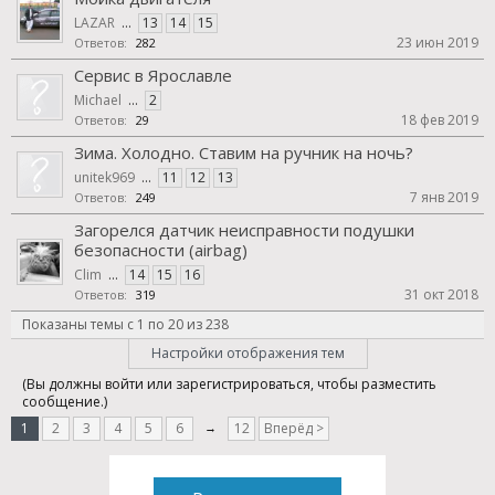
LAZAR
...
13
14
15
23 июн 2019
Ответов:
282
Сервис в Ярославле
Michael
...
2
18 фев 2019
Ответов:
29
Зима. Холодно. Ставим на ручник на ночь?
unitek969
...
11
12
13
7 янв 2019
Ответов:
249
Загорелся датчик неисправности подушки
безопасности (airbag)
Clim
...
14
15
16
31 окт 2018
Ответов:
319
Показаны темы с 1 по 20 из 238
Настройки отображения тем
(Вы должны войти или зарегистрироваться, чтобы разместить
сообщение.)
1
2
3
4
5
6
→
12
Вперёд >