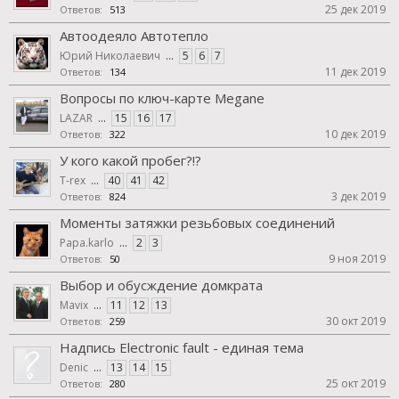
25 дек 2019
Ответов:
513
Автоодеяло Автотепло
Юрий Николаевич
...
5
6
7
11 дек 2019
Ответов:
134
Вопросы по ключ-карте Megane
LAZAR
...
15
16
17
10 дек 2019
Ответов:
322
У кого какой пробег?!?
T-rex
...
40
41
42
3 дек 2019
Ответов:
824
Моменты затяжки резьбовых соединений
Papa.karlo
...
2
3
9 ноя 2019
Ответов:
50
Выбор и обусждение домкрата
Mavix
...
11
12
13
30 окт 2019
Ответов:
259
Надпись Electronic fault - единая тема
Denic
...
13
14
15
25 окт 2019
Ответов:
280