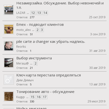
Незамерзайка. Обсуждение. Выбор невонючей и
т.п.
LAZAR
...
12
13
14
25 окт 2019
Ответов:
277
Emex - подводит клиентов
moto_alex
...
2
3
3 сен 2019
Ответов:
51
pile carte a changer как убрать надпись.
Reorks
31 авг 2019
Ответов:
1
Выбор инструмента
Mегаш@
...
2
30 авг 2019
Ответов:
21
Ключ карта перестала определяться
Дим Димыч
13 авг 2019
Ответов:
5
Тонирование авто - обсуждение
Кадур
...
15
16
17
29 июл 2019
Ответов:
330
Мойка двигателя