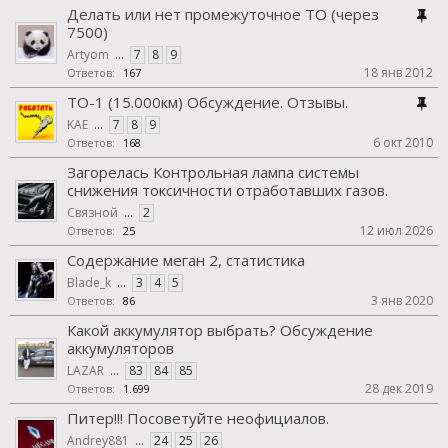
Делать или нет промежуточное ТО (через
7500)
Artyom
...
7
8
9
18 янв 2012
Ответов:
167
ТО-1 (15.000км) Обсуждение. Отзывы.
KAE
...
7
8
9
6 окт 2010
Ответов:
168
Загорелась Контрольная лампа системы
снижения токсичности отработавших газов.
Связной
...
2
12 июл 2026
Ответов:
25
Содержание меган 2, статистика
Blade_k
...
3
4
5
3 янв 2020
Ответов:
86
Какой аккумулятор выбрать? Обсуждение
аккумуляторов
LAZAR
...
83
84
85
28 дек 2019
Ответов:
1.699
Питер!!! Посоветуйте неофициалов.
Andrey881
...
24
25
26