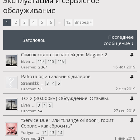
Эксплуатация и сервисное
обслуживание
1
2
3
4
5
6
→
12
Вперёд >
Последнее
Заголовок
сообщение ↓
Список кодов запчастей для Megane 2
Elven
...
117
118
119
16 ноя 2019
Ответов:
2.367
Работа официальных дилеров
Strannikkk
...
3
4
5
2 фев 2019
Ответов:
96
ТО-2 (30.000км) Обсуждение. Отзывы.
Elven
...
3
4
5
27 сен 2018
Ответов:
94
"Service Due" или "Change oil soon", горит
Сервис - как сбросить?
Yurigun
...
12
13
14
1 июн 2018
Ответов:
267