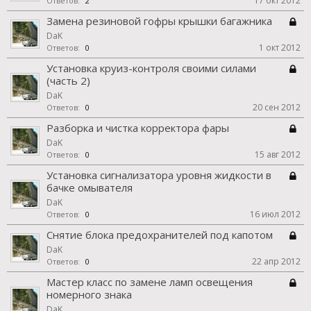
17 окт 2012
Ответов:
2
Замена резиновой гофры крышки багажника
DaK
1 окт 2012
Ответов:
0
Установка круиз-контроля своими силами
(часть 2)
DaK
20 сен 2012
Ответов:
0
Разборка и чистка корректора фары
DaK
15 авг 2012
Ответов:
0
Установка сигнализатора уровня жидкости в
бачке омывателя
DaK
16 июл 2012
Ответов:
0
Снятие блока предохранителей под капотом
DaK
22 апр 2012
Ответов:
0
Мастер класс по замене ламп освещения
номерного знака
DaK