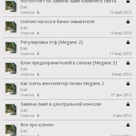
Фотоотчет по замене ламп ближнего света
DaK
12 май 2013
Ответов:
0
Снятие насоса в бачке омывателя
DaK
13 мар 2013
Ответов:
0
Регулировка птф [Megane 2]
DaK
11 мар 2013
Ответов:
0
Блок предохранителей в салоне [Megane 3]
DaK
9 мар 2013
Ответов:
0
Как снять вентилятор печки Megane 2
DaK
27 дек 2012
Ответов:
0
Замена ламп в центральной консоли
DaK
9 дек 2012
Ответов:
0
Все про ксенон
DaK