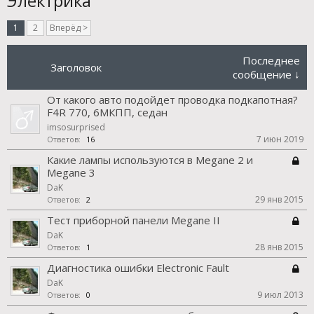
Электрика
1
2
Вперёд >
Последнее
Заголовок
сообщение ↓
От какого авто подойдет проводка подкапотная?
F4R 770, 6МКПП, седан
imsosurprised
7 июн 2019
Ответов:
16
Какие лампы используются в Megane 2 и
Megane 3
DaK
29 янв 2015
Ответов:
2
Тест приборной панели Megane II
DaK
28 янв 2015
Ответов:
1
Диагностика ошибки Electronic Fault
DaK
9 июл 2013
Ответов:
0