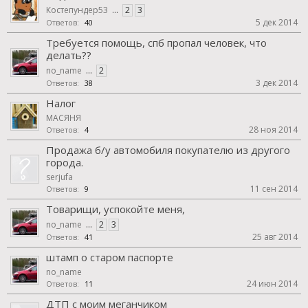
Костепундер53
...
2
3
5 дек 2014
Ответов:
40
Требуется помощь, спб пропал человек, что
делать??
no_name
...
2
3 дек 2014
Ответов:
38
Налог
МАСЯНЯ
28 ноя 2014
Ответов:
4
Продажа б/у автомобиля покупателю из другого
города.
serjufa
11 сен 2014
Ответов:
9
Товарищи, успокойте меня,
no_name
...
2
3
25 авг 2014
Ответов:
41
штамп о старом паспорте
no_name
24 июн 2014
Ответов:
11
ДТП с моим меганчиком