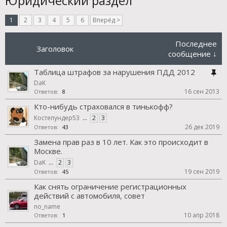
Юридический раздел
1
2
3
4
5
6
Вперёд >
Последнее
Заголовок
сообщение ↓
Таблица штрафов за нарушения ПДД 2012
DaK
16 сен 2013
Ответов:
8
Кто-нибудь страховался в тинькофф?
Костепундер53
...
2
3
26 дек 2019
Ответов:
43
Замена прав раз в 10 лет. Как это происходит в
Москве.
DaK
...
2
3
19 сен 2019
Ответов:
45
Как снять ограничение регистрационных
действий с автомобиля, совет
no_name
10 апр 2018
Ответов:
1