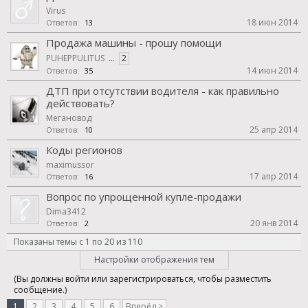
Virus
18 июн 2014
Ответов:
13
Продажа машины - прошу помощи
PUHEPPULITUS
...
2
14 июн 2014
Ответов:
35
ДТП при отсутствии водителя - как правильно
действовать?
Мегановод
25 апр 2014
Ответов:
10
Коды регионов
maximussor
17 апр 2014
Ответов:
16
Вопрос по упрощенной купле-продажи
Dima3412
20 янв 2014
Ответов:
2
Показаны темы с 1 по 20 из 110
Настройки отображения тем
(Вы должны войти или зарегистрироваться, чтобы разместить
сообщение.)
1
2
3
4
5
6
Вперёд >