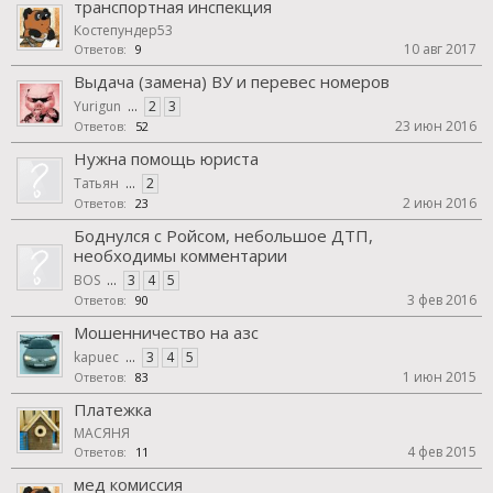
транспортная инспекция
Костепундер53
10 авг 2017
Ответов:
9
Выдача (замена) ВУ и перевес номеров
Yurigun
...
2
3
23 июн 2016
Ответов:
52
Нужна помощь юриста
Татьян
...
2
2 июн 2016
Ответов:
23
Боднулся с Ройсом, небольшое ДТП,
необходимы комментарии
BOS
...
3
4
5
3 фев 2016
Ответов:
90
Мошенничество на азс
kapuec
...
3
4
5
1 июн 2015
Ответов:
83
Платежка
МАСЯНЯ
4 фев 2015
Ответов:
11
мед комиссия