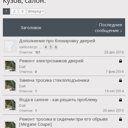
Кузов, салон.
1
2
3
Вперёд >
Последнее
Заголовок
сообщение ↓
Дополнение про блокировку дверей
sanlorenzo
...
4
5
6
28 дек 2018
Ответов:
101
Ремонт электрозамков дверей
DaK
7 фев 2016
Ответов:
0
Замена тросика стеклоподъеника
DaK
14 окт 2014
Ответов:
1
Вода в салоне - как решить проблему
DaK
30 июл 2013
Ответов:
1
Ремонт тросика в сидении при его обрыве
[Megane Coupe]