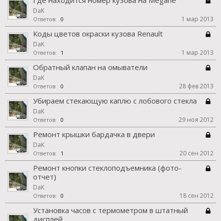
Где находится номер кузова на Megane
DaK
1 мар 2013
Ответов:
0
Коды цветов окраски кузова Renault
DaK
1 мар 2013
Ответов:
1
Обратный клапан на омыватели
DaK
28 фев 2013
Ответов:
0
Убираем стекающую каплю с лобового стекла
DaK
29 ноя 2012
Ответов:
0
Ремонт крышки бардачка в двери
DaK
20 сен 2012
Ответов:
1
Ремонт кнопки стеклоподъемника (фото-
отчет)
DaK
18 сен 2012
Ответов:
0
Установка часов с термометром в штатный
дисплей