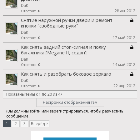
DaK
28 авг 2012
Ответов:
0
Снятие наружной ручки двери и ремонт
кнопки "свободные руки"
DaK
17 май 2012
Ответов:
0
Как снять задний стоп-сигнал и полку
багажника [Megane II, седан]
DaK
14 май 2012
Ответов:
0
Как снять и разобрать боковое зеркало
DaK
22 апр 2012
Ответов:
0
Показаны темы с 1 по 20 из 47
Настройки отображения тем
(Вы должны войти или зарегистрироваться, чтобы разместить
сообщение.)
1
2
3
Вперёд >