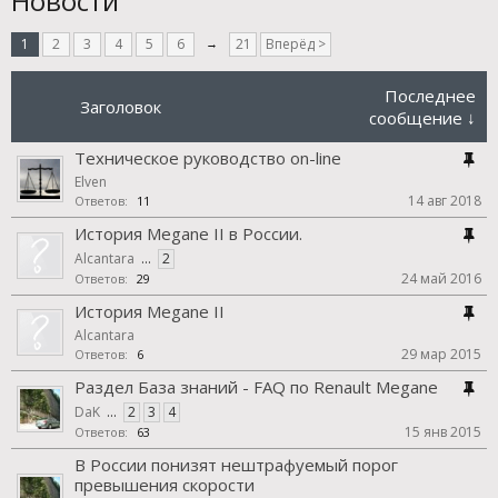
Новости
1
2
3
4
5
6
→
21
Вперёд >
Последнее
Заголовок
сообщение ↓
Техническое руководство on-line
Elven
14 авг 2018
Ответов:
11
История Megane II в России.
Alcantara
...
2
24 май 2016
Ответов:
29
История Megane II
Alcantara
29 мар 2015
Ответов:
6
Раздел База знаний - FAQ по Renault Megane
DaK
...
2
3
4
15 янв 2015
Ответов:
63
В России понизят нештрафуемый порог
превышения скорости