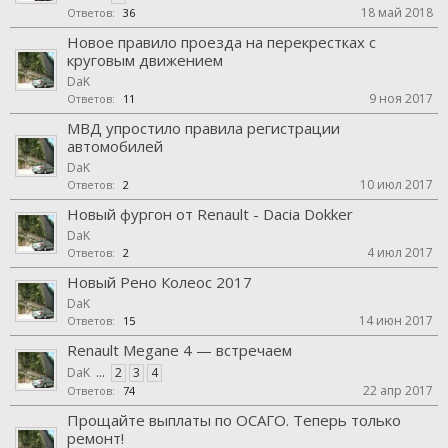
18 май 2018
Ответов:
36
Новое правило проезда на перекрестках с
круговым движением
DaK
9 ноя 2017
Ответов:
11
МВД упростило правила регистрации
автомобилей
DaK
10 июл 2017
Ответов:
2
Новый фургон от Renault - Dacia Dokker
DaK
4 июл 2017
Ответов:
2
Новый Рено Колеос 2017
DaK
14 июн 2017
Ответов:
15
Renault Megane 4 — встречаем
DaK
...
2
3
4
22 апр 2017
Ответов:
74
Прощайте выплаты по ОСАГО. Теперь только
ремонт!