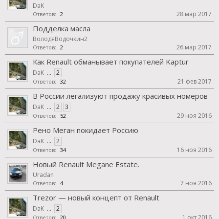
DaK
28 мар 2017
Ответов:
2
Подделка масла
ВолодяВодочкин2
26 мар 2017
Ответов:
2
Как Renault обманывает покупателей Kaptur
DaK
...
2
21 фев 2017
Ответов:
32
В России легализуют продажу красивых номеров
DaK
...
2
3
29 ноя 2016
Ответов:
52
Рено Меган покидает Россию
DaK
...
2
16 ноя 2016
Ответов:
34
Новый Renault Megane Estate.
Uradan
7 ноя 2016
Ответов:
4
Trezor — новый концепт от Renault
DaK
...
2
1 окт 2016
Ответов:
20