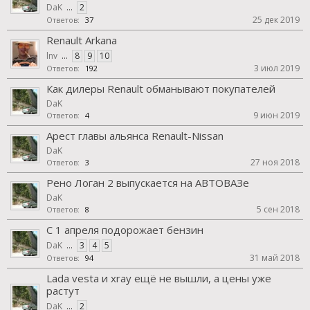
DaK
...
2
25 дек 2019
Ответов:
37
Renault Arkana
lnv
...
8
9
10
3 июл 2019
Ответов:
192
Как дилеры Renault обманывают покупателей
DaK
9 июн 2019
Ответов:
4
Арест главы альянса Renault-Nissan
DaK
27 ноя 2018
Ответов:
3
Рено Логан 2 выпускается на АВТОВАЗе
DaK
5 сен 2018
Ответов:
8
С 1 апреля подорожает бензин
DaK
...
3
4
5
31 май 2018
Ответов:
94
Lada vesta и xray ещё не вышли, а цены уже
растут
DaK
...
2