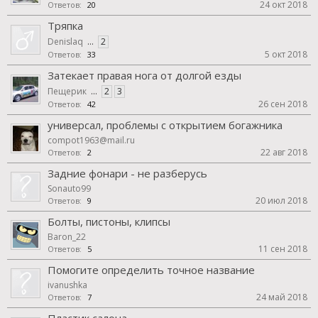
24 окт 2018
Ответов:
20
Тряпка
Denislaq
...
2
5 окт 2018
Ответов:
33
Затекает правая нога от долгой езды
Пещерик
...
2
3
26 сен 2018
Ответов:
42
универсал, проблемы с открытием богажника
compot1963@mail.ru
22 авг 2018
Ответов:
2
Задние фонари - не разберусь
Sonauto99
20 июл 2018
Ответов:
9
Болты, пистоны, клипсы
Baron_22
11 сен 2018
Ответов:
5
Помогите определить точное название
ivanushka
24 май 2018
Ответов:
7