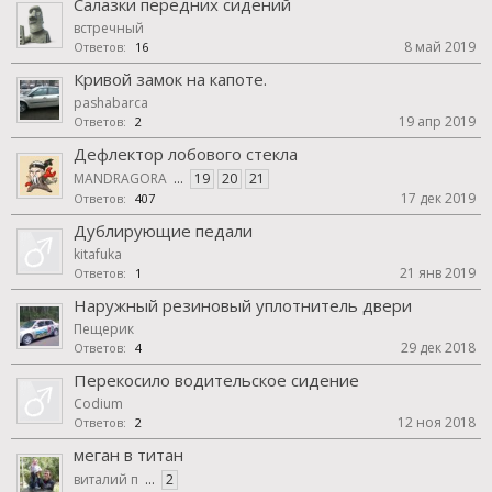
Салазки передних сидений
встречный
8 май 2019
Ответов:
16
Кривой замок на капоте.
pashabarca
19 апр 2019
Ответов:
2
Дефлектор лобового стекла
MANDRAGORA
...
19
20
21
17 дек 2019
Ответов:
407
Дублирующие педали
kitafuka
21 янв 2019
Ответов:
1
Наружный резиновый уплотнитель двери
Пещерик
29 дек 2018
Ответов:
4
Перекосило водительское сидение
Codium
12 ноя 2018
Ответов:
2
меган в титан
виталий п
...
2