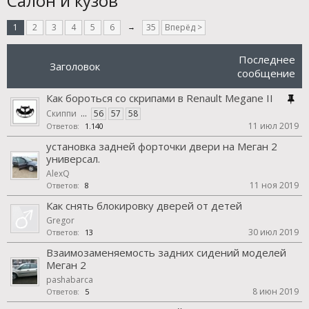
Салон и кузов
1
2
3
4
5
6
→
35
Вперёд >
Последнее
Заголовок
сообщение
Как бороться со скрипами в Renault Megane II
Скиппи
...
56
57
58
11 июл 2019
Ответов:
1.140
установка задней форточки двери на Меган 2
универсал.
AlexQ
11 ноя 2019
Ответов:
8
Как снять блокировку дверей от детей
Gregor
30 июл 2019
Ответов:
13
Взаимозаменяемость задних сидений моделей
Меган 2
pashabarca
8 июн 2019
Ответов:
5