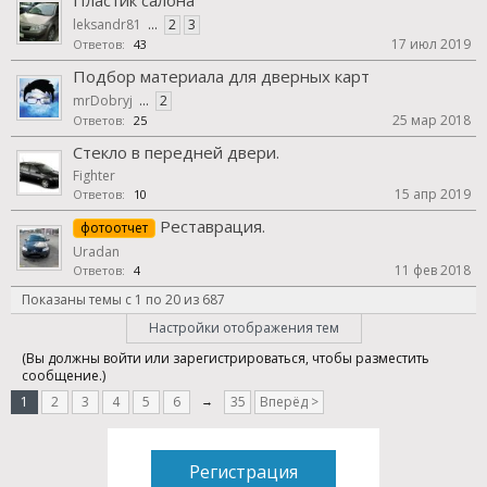
Пластик салона
leksandr81
...
2
3
17 июл 2019
Ответов:
43
Подбор материала для дверных карт
mrDobryj
...
2
25 мар 2018
Ответов:
25
Стекло в передней двери.
Fighter
15 апр 2019
Ответов:
10
Реставрация.
фотоотчет
Uradan
11 фев 2018
Ответов:
4
Показаны темы с 1 по 20 из 687
Настройки отображения тем
(Вы должны войти или зарегистрироваться, чтобы разместить
сообщение.)
1
2
3
4
5
6
→
35
Вперёд >
Регистрация