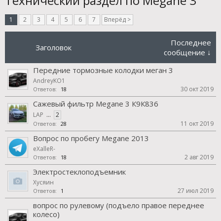
Технический раздел по Megane 3
1
2
3
4
5
6
7
Вперёд >
Последнее
Заголовок
сообщение ↓
Передние тормозные колодки меган 3
AndreyKO1
30 окт 2019
Ответов:
18
Сажевый фильтр Megane 3 К9К836
LAP
...
2
11 окт 2019
Ответов:
28
Вопрос по пробегу Megane 2013
eXalleR-
2 авг 2019
Ответов:
18
Электростеклоподъемник
Хусяин
27 июл 2019
Ответов:
1
вопрос по рулевому (подъело правое переднее
колесо)