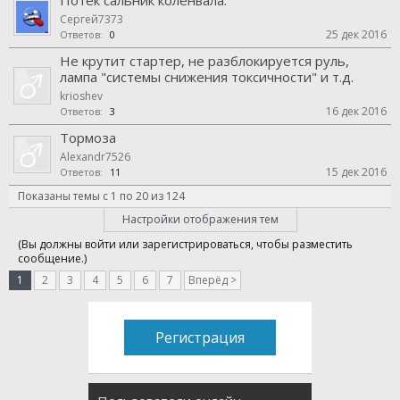
Потек сальник коленвала.
Сергей7373
25 дек 2016
Ответов:
0
Не крутит стартер, не разблокируется руль,
лампа "системы снижения токсичности" и т.д.
krioshev
16 дек 2016
Ответов:
3
Тормоза
Alexandr7526
15 дек 2016
Ответов:
11
Показаны темы с 1 по 20 из 124
Настройки отображения тем
(Вы должны войти или зарегистрироваться, чтобы разместить
сообщение.)
1
2
3
4
5
6
7
Вперёд >
Регистрация