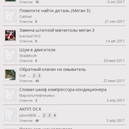
3 окт 2017
Ответов:
10
Помогите найти деталь (Меган 3)
Catman
27 сен 2017
Ответов:
0
Замена штатной магнитолы меган 3
everlast1910
14 авг 2017
Ответов:
0
Шум в двигателе
VitalikKozh
29 июл 2017
Ответов:
0
Обратный клапан на омыватель
DaK
...
2
3
27 июн 2017
Ответов:
45
Сломал шкиф компрессора кондиционера
МарсельНефтекамск
3 апр 2017
Ответов:
3
АКПП DC4
jukov0808
...
2
3
4
3 апр 2017
Ответов:
69