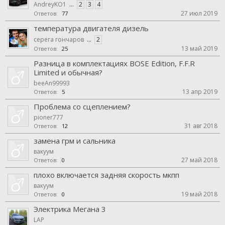
AndreyKO1
...
2
3
4
27 июл 2019
Ответов:
77
температура двигателя дизель
серега гончаров
...
2
13 май 2019
Ответов:
25
Разница в комплектациях BOSE Edition, F.F.R
Limited и обычная?
beeAn99993
13 апр 2019
Ответов:
5
Проблема со сцеплением?
pioner777
31 авг 2018
Ответов:
12
замена грм и сальника
вакуум
27 май 2018
Ответов:
0
плохо включается задняя скорость мкпп
вакуум
19 май 2018
Ответов:
0
Электрика Мегана 3
LAP