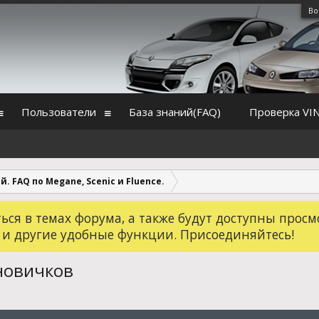
Во
Пользователи
База знаний(FAQ)
Проверка VI
й. FAQ по Megane, Scenic и Fluence.
ся в темах форума, а также будут доступны просм
 и другие удобные функции. Присоединяйтесь!
 новичков