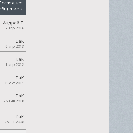
Последнее
общение ↓
Андрей Е.
7 апр 2016
DaK
6 апр 2013
DaK
1 апр 2012
DaK
31 окт 2011
DaK
26 янв 2010
DaK
26 авг 2008