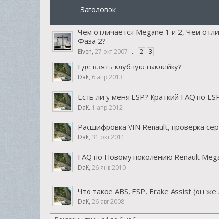
Заголовок
Чем отличается Megane 1 и 2, Чем отли
Фаза 2?
Elven
,
27 окт 2007
...
2
3
Где взять клубную наклейку?
DaK
,
6 апр 2013
Есть ли у меня ESP? Краткий FAQ по ES
DaK
,
1 апр 2012
Расшифровка VIN Renault, проверка се
DaK
,
31 окт 2011
FAQ по Новому поколению Renault Megan
DaK
,
26 янв 2010
Что такое ABS, ESP, Brake Assist (он же
DaK
,
26 авг 2008