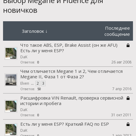
Выбор Megane и Fluence для
новичков
Последнее
Заголовок ↓
сообщение
Что такое ABS, ESP, Brake Assist (он же AFU)
Есть ли у меня ESP?
DaK
26 авг 2008
Ответов:
0
Чем отличается Megane 1 и 2, Чем отличается
Megane II, Фаза 1 от Фаза 2?
Elven
...
2
3
7 апр 2016
Ответов:
50
Расшифровка VIN Renault, проверка сервисной
истории и пробега
DaK
31 окт 2011
Ответов:
0
Есть ли у меня ESP? Краткий FAQ по ESP
DaK
1 апр 2012
Ответов:
0