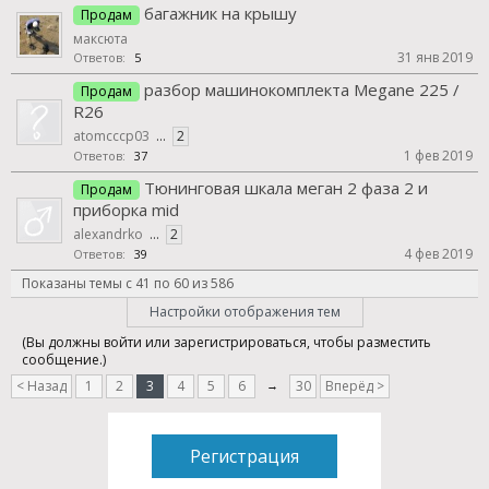
багажник на крышу
Продам
максюта
31 янв 2019
Ответов:
5
разбор машинокомплекта Megane 225 /
Продам
R26
atomcccp03
...
2
1 фев 2019
Ответов:
37
Тюнинговая шкала меган 2 фаза 2 и
Продам
приборка mid
alexandrko
...
2
4 фев 2019
Ответов:
39
Показаны темы с 41 по 60 из 586
Настройки отображения тем
(Вы должны войти или зарегистрироваться, чтобы разместить
сообщение.)
< Назад
1
2
3
4
5
6
→
30
Вперёд >
Регистрация