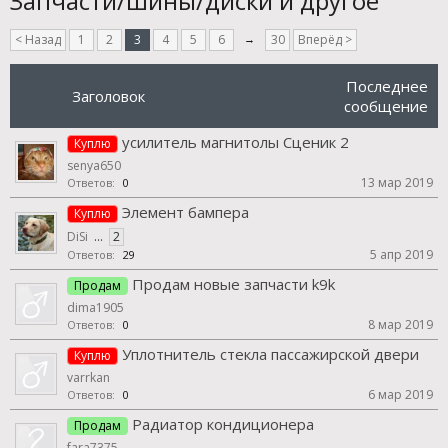
Запчасти/шины/диски и другое
< Назад
1
2
3
4
5
6
→
30
Вперёд >
Последнее
Заголовок
сообщение
усилитель магнитолы Сценик 2
Куплю
senya650
13 мар 2019
Ответов:
0
Элемент бампера
Куплю
DiSi
...
2
5 апр 2019
Ответов:
29
Продам новые запчасти k9k
Продам
dima1905
8 мар 2019
Ответов:
0
Уплотнитель стекла пассажирской двери
Куплю
varrkan
6 мар 2019
Ответов:
0
Радиатор кондиционера
Продам
fara7375