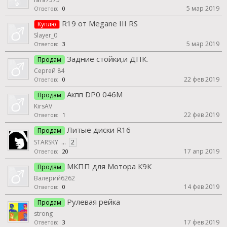
5 мар 2019
Ответов:
0
R19 от Megane III RS
Куплю
Slayer_0
5 мар 2019
Ответов:
3
Задние стойки,и ДПК.
Продам
Сергей 84
22 фев 2019
Ответов:
0
Акпп DP0 046M
Продам
KirsAV
22 фев 2019
Ответов:
1
Литые диски R16
Продам
STARSKY
...
2
17 апр 2019
Ответов:
20
МКПП для Мотора К9К
Продам
Валерий6262
14 фев 2019
Ответов:
0
Рулевая рейка
Продам
strong
17 фев 2019
Ответов:
3