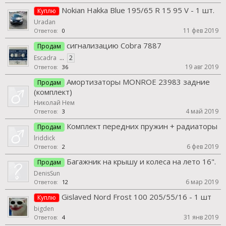
Nokian Hakka Blue 195/65 R 15 95 V - 1 шт.
Куплю
Uradan
11 фев 2019
Ответов:
0
сигнализацию Cobra 7887
Продам
Escadra
...
2
19 авг 2019
Ответов:
36
Амортизаторы MONROE 23983 задние
Продам
(комплект)
Николай Нем
4 май 2019
Ответов:
3
Комплект передних пружин + радиаторы
Продам
lriddick
6 фев 2019
Ответов:
2
Багажник на крышу и колеса на лето 16".
Продам
DenisSun
6 мар 2019
Ответов:
12
Gislaved Nord Frost 100 205/55/16 - 1 шт
Куплю
bigden
31 янв 2019
Ответов:
4