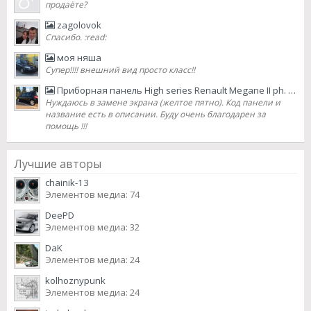
продаёте?
zagolovok
Спасибо. :read:
моя няша
Супер!!!! внешний вид просто класс!!
Приборная панель High series Renault Megane II ph. 2 2007 lifting
Нуждаюсь в замене экрана (желтое пятно). Код панели и
название есть в описании. Буду очень благодарен за
помощь !!!
Лучшие авторы
chainik-13
Элементов медиа: 74
DeePD
Элементов медиа: 32
DaK
Элементов медиа: 24
kolhoznypunk
Элементов медиа: 24