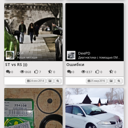
DaK
DeePD
Наши мегаши
Диагностика с помощью EML327
ST vs RS )))
Ошибки
0
868
7
0
0
837
0
0
24 сен 2014
25 мар 2016