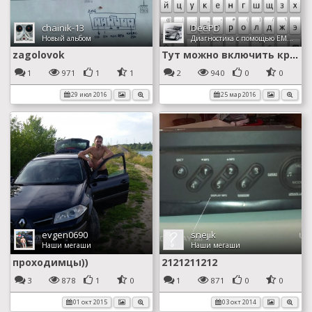
chainik-13
DeePD
Новый альбом
Диагностика с помощью EML327
zagolovok
Тут можно включить круиз и сменить язык на приборке
1
971
1
1
2
940
0
0
29 июл 2016
25 мар 2016
evgen0690
snejik
Наши мегаши
Наши мегаши
проходимцы))
2121211212
3
878
1
0
1
871
0
0
01 окт 2015
03 окт 2014