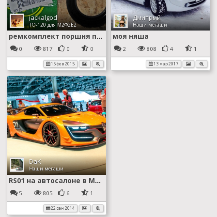
jackalgod
Дмитрмй
ТО-120 для М2Ф2Е2
Наши мегаши
ремкомплект поршня переднего тормозного суппорта
моя няша
0
817
0
0
2
808
4
1
15 фев 2015
13 мар 2017
DaK
Наши мегаши
RS01 на автосалоне в Москве
5
805
6
1
22 сен 2014