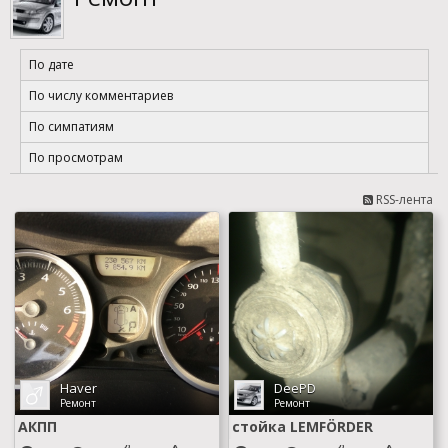
По дате
По числу комментариев
По симпатиям
По просмотрам
RSS-лента
Haver
DeePD
Ремонт
Ремонт
АКПП
стойка LEMFÖRDER