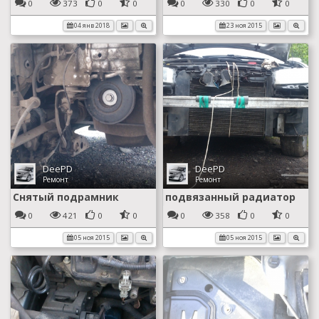
0
373
0
0
0
330
0
0
04 янв 2018
23 ноя 2015
DeePD
DeePD
Ремонт
Ремонт
Снятый подрамник
подвязанный радиатор
0
421
0
0
0
358
0
0
05 ноя 2015
05 ноя 2015