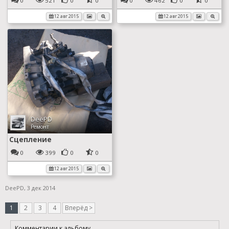
0
521
0
0
0
462
0
0
12 авг 2015
12 авг 2015
DeePD
Ремонт
Сцепление
0
399
0
0
12 авг 2015
DeePD
,
3 дек 2014
1
2
3
4
Вперёд >
Комментарии к альбому