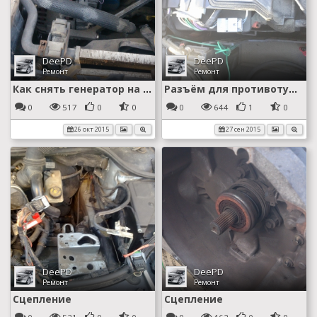
DeePD
DeePD
Ремонт
Ремонт
Как снять генератор на бензинке
Разъём для противотуманок?
0
517
0
0
0
644
1
0
26 окт 2015
27 сен 2015
DeePD
DeePD
Ремонт
Ремонт
Сцепление
Сцепление