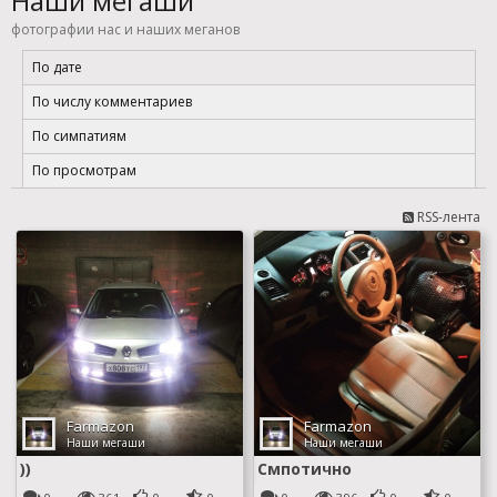
Наши мегаши
фотографии нас и наших меганов
По дате
По числу комментариев
По симпатиям
По просмотрам
RSS-лента
Farmazon
Farmazon
Наши мегаши
Наши мегаши
))
Смпотично