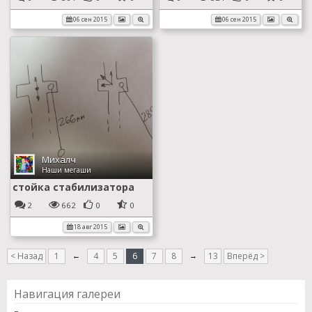
06 сен 2015
06 сен 2015
Михалч
Наши мегаши
стойка стабилизатора
2
662
0
0
18 авг 2015
< Назад
1
←
4
5
6
7
8
→
13
Вперёд >
Навигация галереи