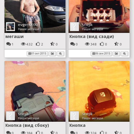
evgen0690
snejik
Наши мегаши
Наши мегаши
мегаши
Кнопка (вид сзади)
1
432
2
0
0
348
0
0
01 окт 2015
06 сен 2015
snejik
snejik
Наши мегаши
Наши мегаши
Кнопка (вид сбоку)
Кнопка
0
384
0
0
0
324
0
0