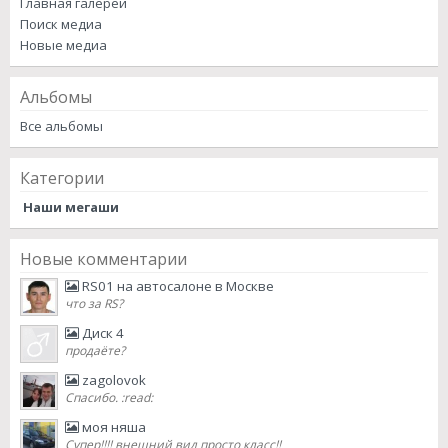
Главная галереи
Поиск медиа
Новые медиа
Альбомы
Все альбомы
Категории
Наши мегаши
Новые комментарии
RS01 на автосалоне в Москве
что за RS?
Диск 4
продаёте?
zagolovok
Спасибо. :read:
моя няша
Супер!!!! внешний вид просто класс!!