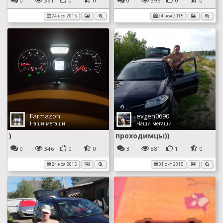
0
361
0
0
0
396
0
0
24 ноя 2015
24 ноя 2015
Farmazon
evgen0690
Наши мегаши
Наши мегаши
)
проходимцы))
0
346
0
0
3
881
1
0
24 ноя 2015
01 окт 2015