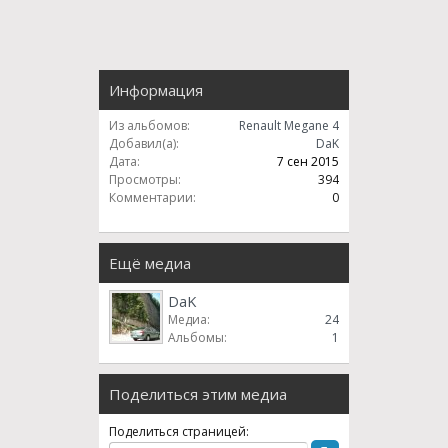
Информация
Из альбомов:
Renault Megane 4
Добавил(а):
DaK
Дата:
7 сен 2015
Просмотры:
394
Комментарии:
0
Ещё медиа
DaK
Медиа:
24
Альбомы:
1
Поделиться этим медиа
Поделиться страницей: