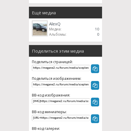
Ещё медиа
AlexQ
Медиа:
10
Альбомы:
0
Поделиться этим медиа
Поделиться страницей:
Поделиться изображением:
BB-код изображения:
BB-код миниатюры:
BB-код галереи: