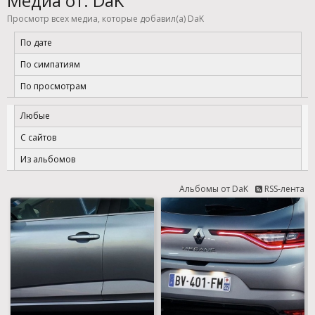
Медиа от: DaK
Просмотр всех медиа, которые добавил(а) DaK
По дате
По симпатиям
По просмотрам
Любые
С сайтов
Из альбомов
Альбомы от DaK
RSS-лента