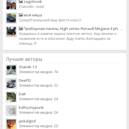
zagolovok
Спасибо. :read:
моя няша
Супер!!!! внешний вид просто класс!!
Приборная панель High series Renault Megane II ph. 2 2007 lifting
Нуждаюсь в замене экрана (желтое пятно). Код панели и
название есть в описании. Буду очень благодарен за
помощь !!!
Лучшие авторы
chainik-13
Элементов медиа: 74
DeePD
Элементов медиа: 32
DaK
Элементов медиа: 24
kolhoznypunk
Элементов медиа: 24
jackalgod
Элементов медиа: 20