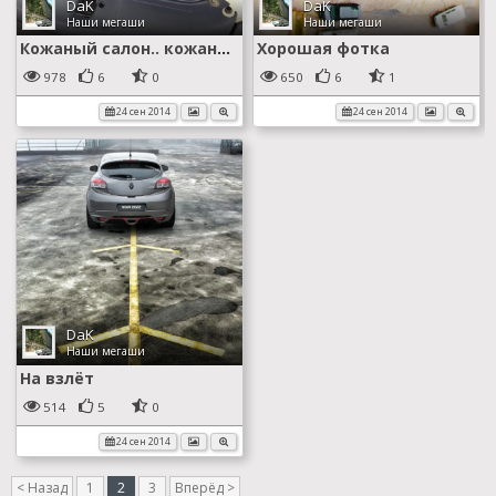
DaK
DaK
Наши мегаши
Наши мегаши
Кожаный салон.. кожаный отсек
Хорошая фотка
978
6
0
650
6
1
24 сен 2014
24 сен 2014
DaK
Наши мегаши
На взлёт
514
5
0
24 сен 2014
< Назад
1
2
3
Вперёд >