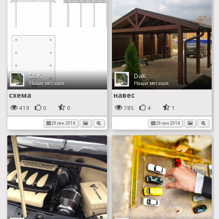
DaK
DaK
Наши мегаши
Наши мегаши
схема
навес
419
0
0
785
4
1
29 сен 2014
29 сен 2014