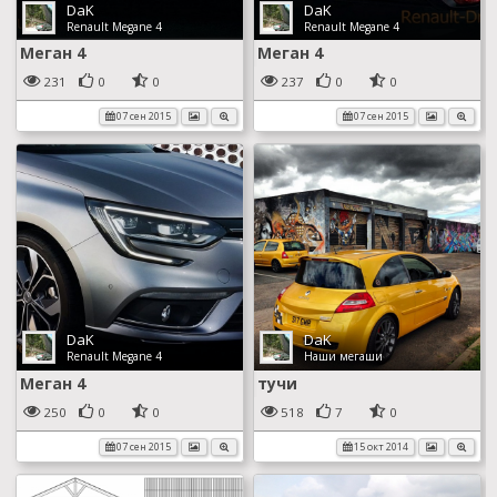
DaK
DaK
Renault Megane 4
Renault Megane 4
Меган 4
Меган 4
231
0
0
237
0
0
07 сен 2015
07 сен 2015
DaK
DaK
Renault Megane 4
Наши мегаши
Меган 4
тучи
250
0
0
518
7
0
07 сен 2015
15 окт 2014