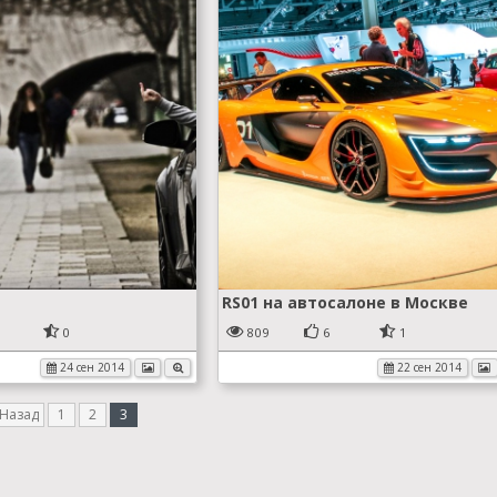
RS01 на автосалоне в Москве
0
809
6
1
24 сен 2014
22 сен 2014
 Назад
1
2
3