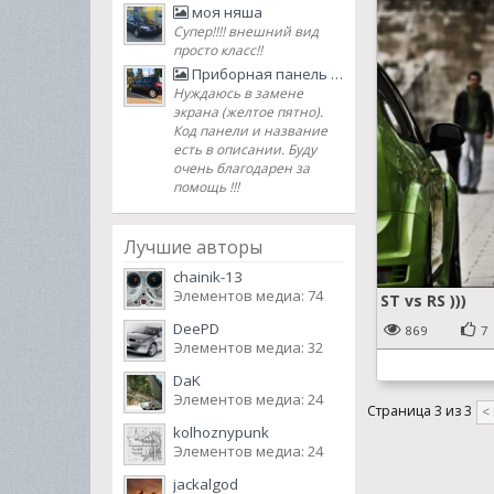
моя няша
Супер!!!! внешний вид
просто класс!!
Приборная панель High series Renault Megane II ph. 2 2007 lifting
Нуждаюсь в замене
экрана (желтое пятно).
Код панели и название
есть в описании. Буду
очень благодарен за
помощь !!!
Лучшие авторы
chainik-13
Элементов медиа: 74
ST vs RS )))
DeePD
869
7
Элементов медиа: 32
DaK
Элементов медиа: 24
Страница 3 из 3
<
kolhoznypunk
Элементов медиа: 24
jackalgod