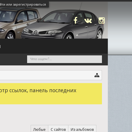
йти или зарегистрироваться
N
отр ссылок, панель последних
Любые
С сайтов
Из альбомов