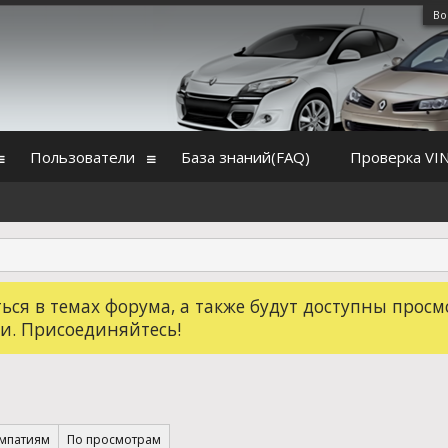
Во
Пользователи
База знаний(FAQ)
Проверка VI
ся в темах форума, а также будут доступны просм
и. Присоединяйтесь!
импатиям
По просмотрам