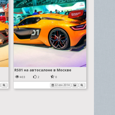
RS01 на автосалоне в Москве
403
2
0
22 сен 2014