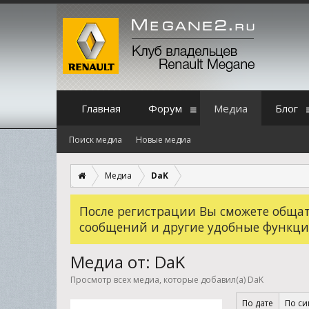
Главная
Форум
Медиа
Блог
Поиск медиа
Новые медиа
Медиа
DaK
После регистрации Вы сможете общать
сообщений и другие удобные функци
Медиа от: DaK
Просмотр всех медиа, которые добавил(а) DaK
По дате
По с