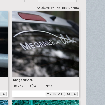
Альбомы от DaK
RSS-лента
Megane2.ru
699
6
0
24 сен 2014