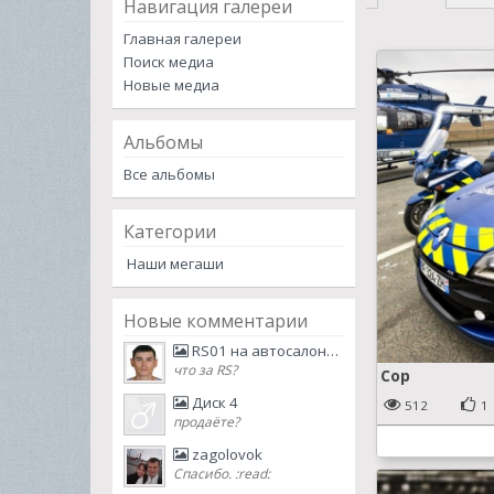
Навигация галереи
Главная галереи
Поиск медиа
Новые медиа
Альбомы
Все альбомы
Категории
Наши мегаши
Новые комментарии
RS01 на автосалоне в Москве
что за RS?
Cop
Диск 4
512
1
продаёте?
zagolovok
Спасибо. :read: