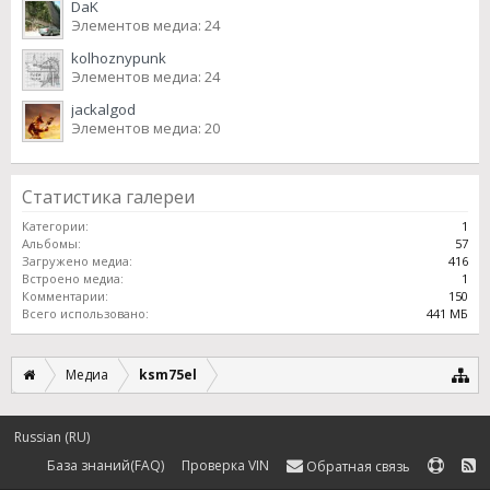
DaK
Элементов медиа: 24
kolhoznypunk
Элементов медиа: 24
jackalgod
Элементов медиа: 20
Статистика галереи
Категории:
1
Альбомы:
57
Загружено медиа:
416
Встроено медиа:
1
Комментарии:
150
Всего использовано:
441 МБ
Медиа
ksm75el
Russian (RU)
База знаний(FAQ)
Проверка VIN
Обратная связь