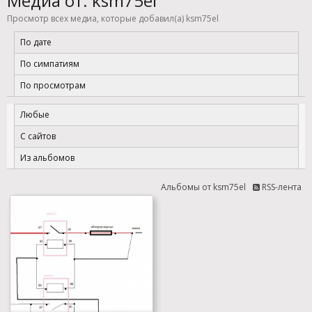
Медиа от: ksm75el
Просмотр всех медиа, которые добавил(а) ksm75el
По дате
По симпатиям
По просмотрам
Любые
С сайтов
Из альбомов
Альбомы от ksm75el
RSS-лента