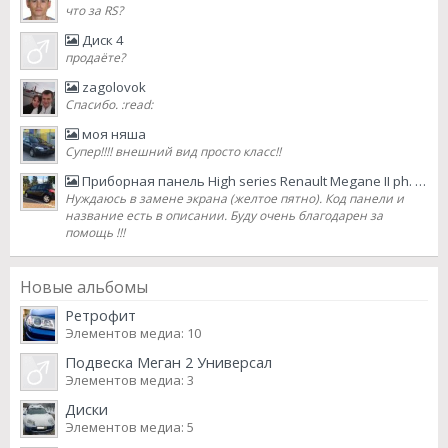
что за RS?
Диск 4
продаёте?
zagolovok
Спасибо. :read:
моя няша
Супер!!!! внешний вид просто класс!!
Приборная панель High series Renault Megane II ph. 2 2007 lifting
Нуждаюсь в замене экрана (желтое пятно). Код панели и
название есть в описании. Буду очень благодарен за
помощь !!!
Новые альбомы
Ретрофит
Элементов медиа: 10
Подвеска Меган 2 Универсал
Элементов медиа: 3
Диски
Элементов медиа: 5