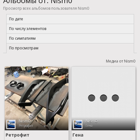
Альбомы от: Nism0
Просмотр всех альбомов пользователя Nism0
По дате
По числу элементов
По симпатиям
По просмотрам
Медиа от Nism0
Nism0
Nism0
Ретрофит
Гена
Ретрофит
Гена