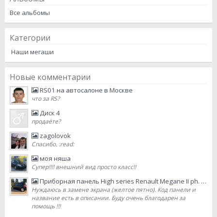
Все альбомы
Категории
Наши мегаши
Новые комментарии
RS01 на автосалоне в Москве
что за RS?
Диск 4
продаёте?
zagolovok
Спасибо. :read:
моя няша
Супер!!!! внешний вид просто класс!!
Приборная панель High series Renault Megane II ph. 2 2007 lifting
Нуждаюсь в замене экрана (желтое пятно). Код панели и
название есть в описании. Буду очень благодарен за
помощь !!!