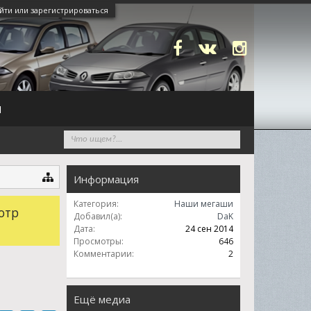
йти или зарегистрироваться
N
Информация
Категория:
Наши мегаши
отр
Добавил(а):
DaK
Дата:
24 сен 2014
Просмотры:
646
Комментарии:
2
Ещё медиа