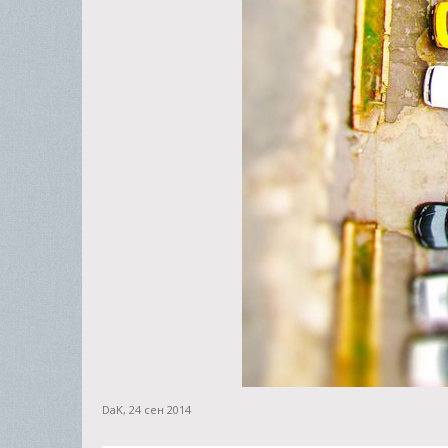
DaK
,
24 сен 2014