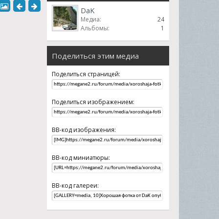
DaK
Медиа:
24
Альбомы:
1
Поделиться этим медиа
Поделиться страницей:
Поделиться изображением:
BB-код изображения:
BB-код миниатюры:
BB-код галереи: