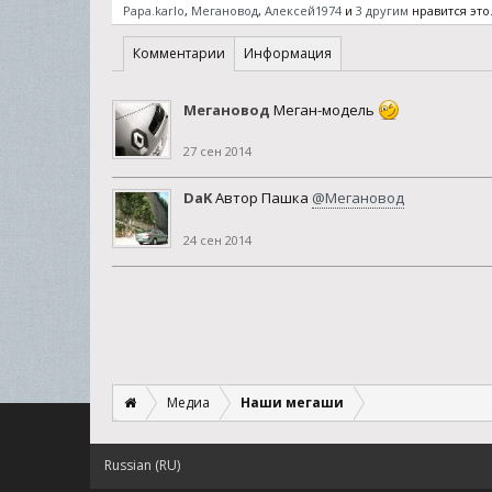
Papa.karlo
,
Мегановод
,
Алексей1974
и
3 другим
нравится это
Комментарии
Информация
Мегановод
Меган-модель
27 сен 2014
DaK
Автор Пашка
@Мегановод
24 сен 2014
Медиа
Наши мегаши
Russian (RU)