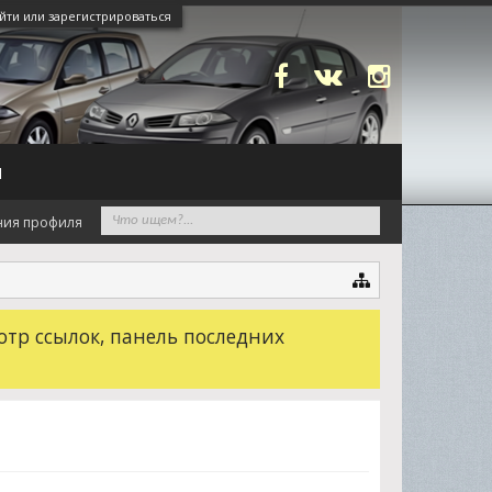
йти или зарегистрироваться
N
ния профиля
отр ссылок, панель последних