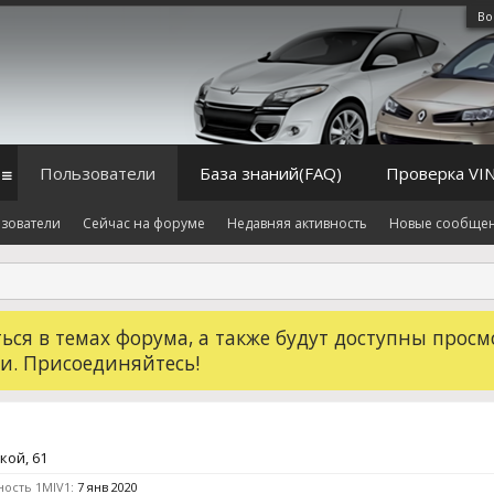
Во
Пользователи
База знаний(FAQ)
Проверка VI
зователи
Сейчас на форуме
Недавняя активность
Новые сообще
ся в темах форума, а также будут доступны просм
и. Присоединяйтесь!
кой, 61
ность 1MIV1:
7 янв 2020