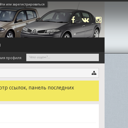
йти или зарегистрироваться
N
ния профиля
отр ссылок, панель последних