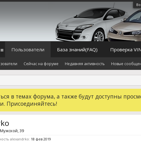
Во
Пользователи
База знаний(FAQ)
Проверка VI
зователи
Сейчас на форуме
Недавняя активность
Новые сообще
ся в темах форума, а также будут доступны просм
и. Присоединяйтесь!
rko
, Мужской, 39
ость alexandrko:
18 фев 2019