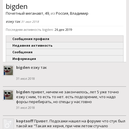
bigden
Почетный меганавт
, 49,
из
Россия, Владимир
езжу так
31 июл 2018
Последняя активность bigden:
26 дек 2019
Сообщения профиля
Недавняя активность
Сообщения
Информация
bigden
езжу так
31 июл 2018
bigden
привет, ничем не закончилось, лет 5 уже точно
езжу с ним, то есть то нет. есть подозрение, что надо
форсы перебирать, но спецы у нас говно
31 июл 2018
koptsoff
Привет. Подскажи нашел на форуме что стук был
такой же "Такая же херня, при чем летом стучало