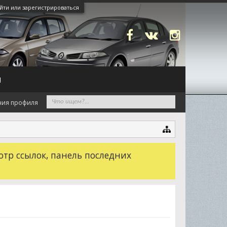
йти или зарегистрироваться
N
ния профиля
отр ссылок, панель последних