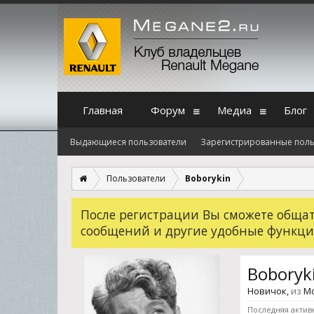
Главная
Форум
Медиа
Блог
Выдающиеся пользователи
Зарегистрированные поль
Пользователи
Boborykin
После регистрации Вы сможете общать
сообщений и другие удобные функци
Boboryk
Новичок
,
из
М
Последняя актив