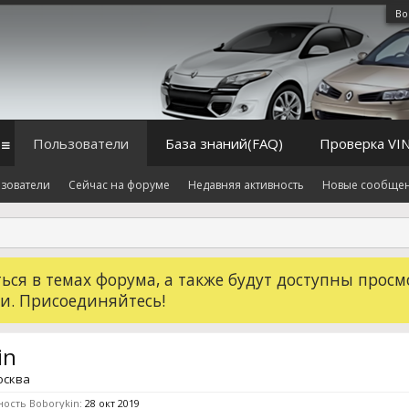
Во
Пользователи
База знаний(FAQ)
Проверка VI
зователи
Сейчас на форуме
Недавняя активность
Новые сообще
ся в темах форума, а также будут доступны просм
и. Присоединяйтесь!
in
осква
ность Boborykin:
28 окт 2019