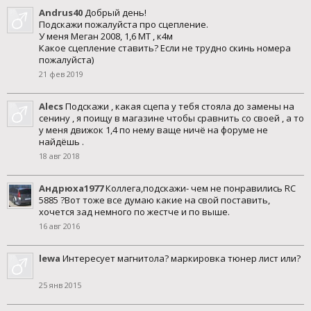
Andrus40
Добрый день!
Подскажи пожалуйста про сцепление.
У меня Меган 2008, 1,6 МТ , к4м
Какое сцепление ставить? Если не трудно скинь номера
пожалуйста)
21 фев 2019
Alecs
Подскажи , какая сцепа у тебя стояла до замены на
сенину , я поищу в магазине чтобы сравнить со своей , а то
у меня движок 1,4 по нему ваще ничё на форуме не
найдёшь .
18 авг 2018
Андрюха1977
Коллега,подскажи- чем не понравились RC
5885 ?Вот тоже все думаю какие на свой поставить,
хочется зад немного по жестче и по выше.
16 авг 2016
lewa
Интересует магнитола? маркировка тюнер лист или?
25 янв 2015