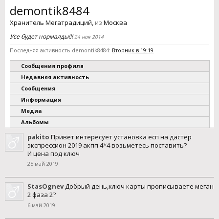
demontik8484
Хранитель Мегатрадиций
,
из
Москва
Усе будет нормалды!!!
24 ноя 2014
Последняя активность demontik8484:
Вторник в 19:19
Сообщения профиля
Недавняя активность
Сообщения
Информация
Медиа
Альбомы
pakito
Привет интересует установка есп на дастер
экспрессион 2019 акпп 4*4 возьметесь поставить?
И цена под ключ
25 май 2019
StasOgnev
Добрый день,ключ карты прописываете меган
2 фаза 2?
6 май 2019