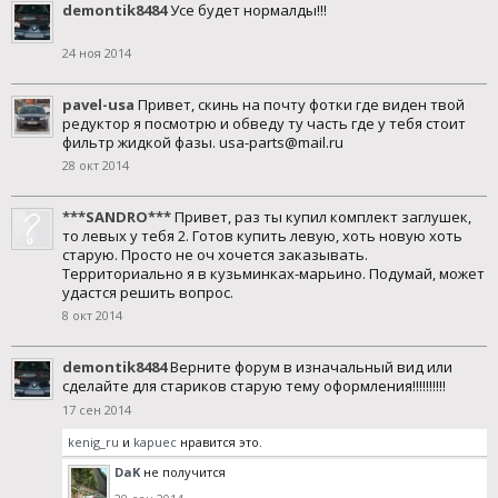
demontik8484
Усе будет нормалды!!!
24 ноя 2014
pavel-usa
Привет, скинь на почту фотки где виден твой
редуктор я посмотрю и обведу ту часть где у тебя стоит
фильтр жидкой фазы. usa-parts@mail.ru
28 окт 2014
***SANDRO***
Привет, раз ты купил комплект заглушек,
то левых у тебя 2. Готов купить левую, хоть новую хоть
старую. Просто не оч хочется заказывать.
Территориально я в кузьминках-марьино. Подумай, может
удастся решить вопрос.
8 окт 2014
demontik8484
Верните форум в изначальный вид или
сделайте для стариков старую тему оформления!!!!!!!!!!
17 сен 2014
kenig_ru
и
kapuec
нравится это.
DaK
не получится