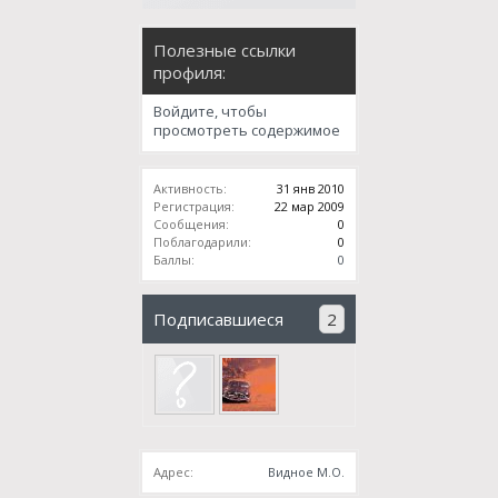
Полезные ссылки
профиля:
Войдите, чтобы
просмотреть содержимое
Активность:
31 янв 2010
Регистрация:
22 мар 2009
Сообщения:
0
Поблагодарили:
0
Баллы:
0
Подписавшиеся
2
Адрес:
Видное М.О.