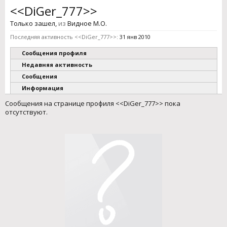
<<DiGer_777>>
Только зашел
,
из
Видное М.О.
Последняя активность <<DiGer_777>>:
31 янв 2010
Сообщения профиля
Недавняя активность
Сообщения
Информация
Сообщения на странице профиля <<DiGer_777>> пока
отсутствуют.