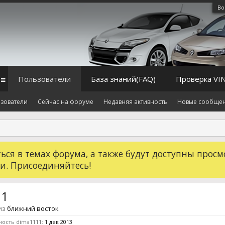
Во
Пользователи
База знаний(FAQ)
Проверка VI
зователи
Сейчас на форуме
Недавняя активность
Новые сообще
ся в темах форума, а также будут доступны просм
и. Присоединяйтесь!
11
из
ближний восток
ность dima1111:
1 дек 2013