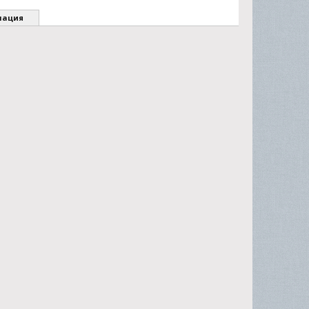
мация
СтасМегаPozitiff