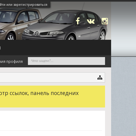
йти или зарегистрироваться
N
ния профиля
отр ссылок, панель последних