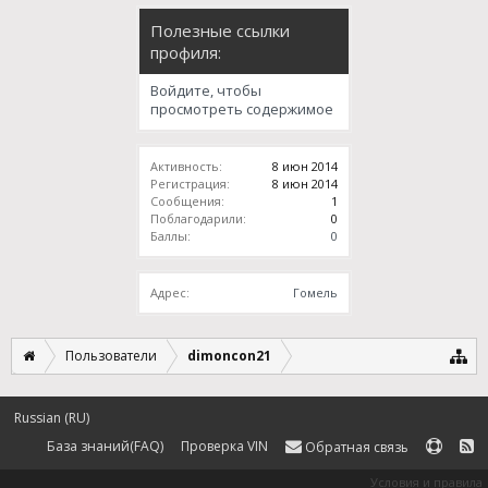
Полезные ссылки
профиля:
Войдите, чтобы
просмотреть содержимое
Активность:
8 июн 2014
Регистрация:
8 июн 2014
Сообщения:
1
Поблагодарили:
0
Баллы:
0
Адрес:
Гомель
Пользователи
dimoncon21
Russian (RU)
База знаний(FAQ)
Проверка VIN
Обратная связь
Условия и правила