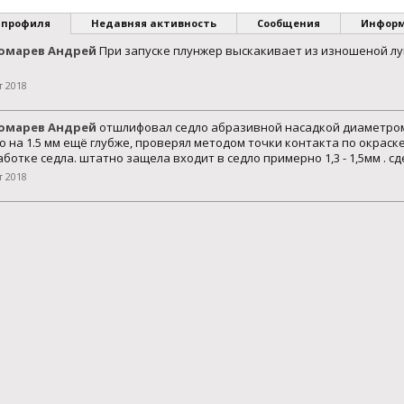
 профиля
Недавняя активность
Сообщения
Инфор
омарев Андрей
При запуске плунжер выскакивает из изношеной лун
т 2018
омарев Андрей
отшлифовал седло абразивной насадкой диаметром
о на 1.5 мм ещё глубже, проверял методом точки контакта по окраск
ботке седла. штатно защела входит в седло примерно 1,3 - 1,5мм . сд
т 2018