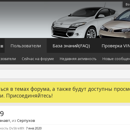
Во
Пользователи
База знаний(FAQ)
Проверка VI
зователи
Сейчас на форуме
Недавняя активность
Новые сообще
ся в темах форума, а также будут доступны просм
и. Присоединяйтесь!
89
анавт
,
из
Серпухов
ость DvStrel89:
7 янв 2020