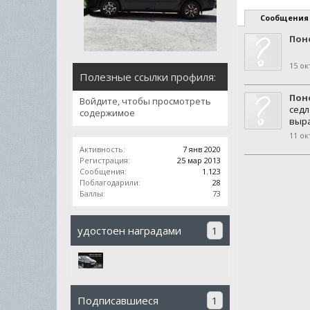
Сообщения
Пон
15 ок
Полезные ссылки профиля:
Пон
Войдите, чтобы просмотреть
седл
содержимое
выра
11 ок
Активность:
7 янв 2020
Регистрация:
25 мар 2013
Сообщения:
1.123
Поблагодарили:
28
Баллы:
73
удостоен наградами
1
Подписавшиеся
1