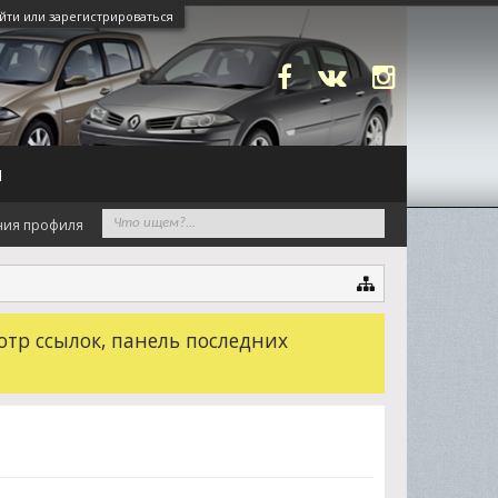
йти или зарегистрироваться
N
ния профиля
отр ссылок, панель последних