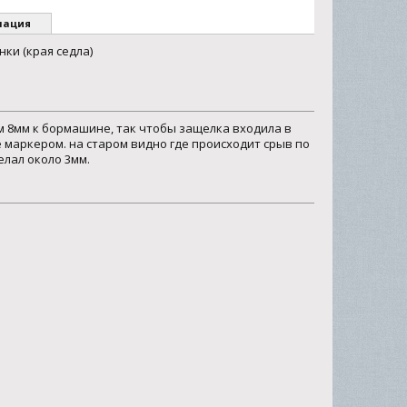
мация
ки (края седла)
 8мм к бормашине, так чтобы защелка входила в
е маркером. на старом видно где происходит срыв по
елал около 3мм.