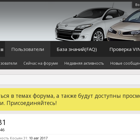
Во
Пользователи
База знаний(FAQ)
Проверка VI
зователи
Сейчас на форуме
Недавняя активность
Новые сообще
ся в темах форума, а также будут доступны просм
и. Присоединяйтесь!
31
 46
ность Косьян 31:
10 авг 2017