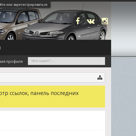
йти или зарегистрироваться
N
ния профиля
отр ссылок, панель последних