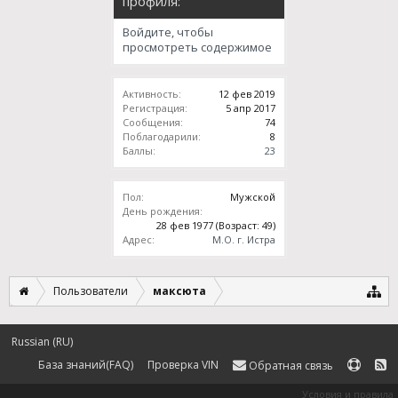
профиля:
Войдите, чтобы
просмотреть содержимое
Активность:
12 фев 2019
Регистрация:
5 апр 2017
Сообщения:
74
Поблагодарили:
8
Баллы:
23
Пол:
Мужской
День рождения:
28 фев 1977
(Возраст: 49)
Адрес:
М.О. г. Истра
Пользователи
максюта
Russian (RU)
База знаний(FAQ)
Проверка VIN
Обратная связь
Условия и правила