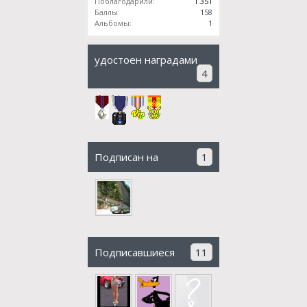
Поблагодарили:
1.351
Баллы:
158
Альбомы:
1
удостоен наградами
4
Подписан на
1
Подписавшиеся
11