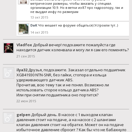
метрические размеры, чтобы заказать у специал.
организации 10.9. Но в ветки из 87 про гидроопору, так и
не выудил инфу по размерам
13 окт 2015
DaK
Что мешает на форуме общаться) Устроили тут..)
14 окт 2015
Vladfox
Добрый вечер! подскажите пожалуйста где
находится датчик коленвала и могу ли я сам его поменять?
21 сен 2015
ilya32
Друзья, подскажите. Заказал отдельно подшипник
XGB41930 NTN-SNR, без гайки, стопора и кольца
удерживающего датчкик ABS.
Прочитав, всю тему так и не понял. Возможно ли
использовать сторое кольцо датчика ABS?
Или при снятии подшипника оно портится?
22 июн 2015
gelpen
Добрый день. В насосе с 1 выходом клапан
давления стоит на подаче, а на насосе с 2 шлангами
клапан давления стоит на обратке. Может он на подаче
избыточное давление сбросит ? Как бы что не бабахнуло