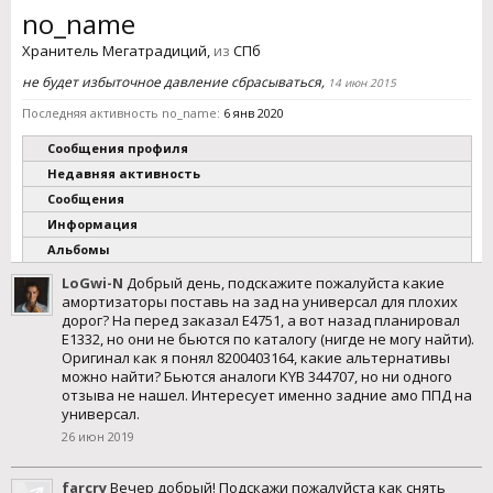
no_name
Хранитель Мегатрадиций
,
из
СПб
не будет избыточное давление сбрасываться,
14 июн 2015
Последняя активность no_name:
6 янв 2020
Сообщения профиля
Недавняя активность
Сообщения
Информация
Альбомы
LoGwi-N
Добрый день, подскажите пожалуйста какие
амортизаторы поставь на зад на универсал для плохих
дорог? На перед заказал E4751, а вот назад планировал
E1332, но они не бьются по каталогу (нигде не могу найти).
Оригинал как я понял 8200403164, какие альтернативы
можно найти? Бьются аналоги KYB 344707, но ни одного
отзыва не нашел. Интересует именно задние амо ППД на
универсал.
26 июн 2019
farcry
Вечер добрый! Подскажи пожалуйста как снять