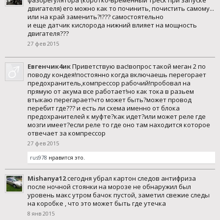
фазорегулятора (коротко-временный треск при запуске
двигателя) его можно как то починить, почистить самому...
или на край заменить?!??? самостоятельно
и еще датчик кислорода нижний влияет на мощность
двигателя???
27 фев 2015
Евгенчик4ик
Приветствую вас!вопрос такой меган 2 по
поводу кондея!постоянно когда включаешь перегорает
предохранитель,компрессор рабочий!пробовал на
прямую от акума все работает!но как тока в разьем
втыкаю перегарает!что может быть?может провод
перебит где??? и есть ли схема именно от блока
предохранителей к муфте?как идет?или может реле где
мозги имеет?если реле то где оно там находится которое
отвечает за компрессор
27 фев 2015
rus978
нравится это.
Mishanya12
сегодня убрал картон следов антифриза
после ночной стоянки на морозе не обнаружил был
уровень макс утром бачок пустой, заметил свежие следы
на коробке , что это может быть где утечка
8 янв 2015