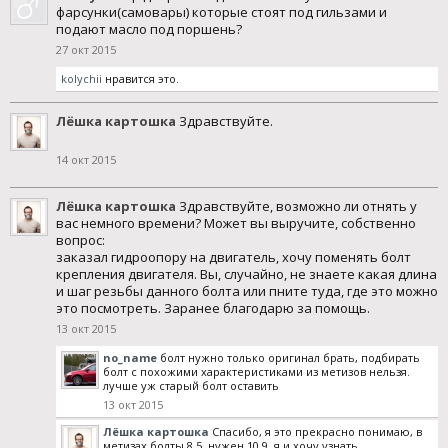
фарсунки(самовары) которые стоят под гильзами и
подают масло под поршень?
27 окт 2015
kolychii
нравится это.
Лёшка картошка
Здравствуйте.
14 окт 2015
Лёшка картошка
Здравствуйте, возможно ли отнять у
вас немного времени? Может вы выручите, собственно
вопрос:
заказал гидроопору на двигатель, хочу поменять болт
крепления двигателя. Вы, случайно, не знаете какая длина
и шаг резьбы данного болта или пните туда, где это можно
это посмотреть. Заранее благодарю за помощь.
13 окт 2015
no_name
болт нужно только оригинал брать, подбирать
болт с похожими характеристиками из метизов нельзя.
лучше уж старый болт оставить
13 окт 2015
Лёшка картошка
Спасибо, я это прекрасно понимаю, в
метизах болты 8.5, нужен 10.9, я и хочу узнать