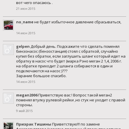
вот чего опасаюсь .
21 июн 2015
no_name
не будет избыточное давление сбрасываться,
14 июн 2015
gelpen
Добрый день. Подскажите что сделать поменял
бинзонасос (бензостанция) стоял с обраткой, случайно
купил без обратки, если заглушить шланг который идет на
обратку в насос что будет (марка Рэно меган 2 1,4, 2006 г.
на обратке приходит 2 шланга собираются в один и
подключаются на насос )???
Зарание большое спасибо.
14 июн 2015
megan2006
Приветствую вас ! Вопрос такой меган2
поменял втулку рулевой рейки ,но стук не уходит с правой
стороны.
9 май 2015
Призрак Тишины
Приветствую!!! по замене