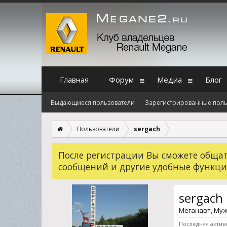
Главная
Форум
Медиа
Блог
Выдающиеся пользователи
Зарегистрированные поль
Пользователи
sergach
После регистрации Вы сможете общать
сообщений и другие удобные функци
sergach
Меганавт
, Муж
Последняя активн