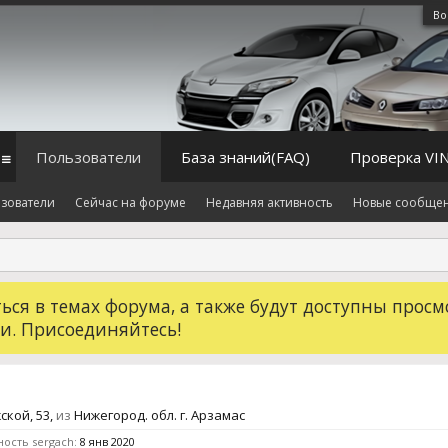
Во
Пользователи
База знаний(FAQ)
Проверка VI
зователи
Сейчас на форуме
Недавняя активность
Новые сообще
ся в темах форума, а также будут доступны просм
и. Присоединяйтесь!
ской, 53,
из
Нижегород. обл. г. Арзамас
ость sergach:
8 янв 2020