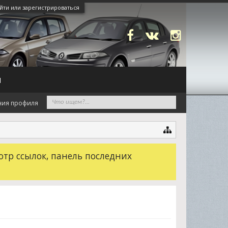
йти или зарегистрироваться
N
ния профиля
отр ссылок, панель последних