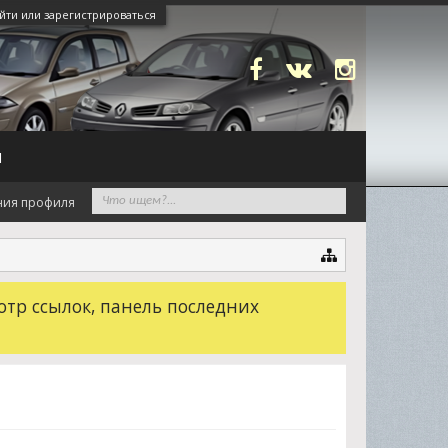
йти или зарегистрироваться
N
ния профиля
отр ссылок, панель последних