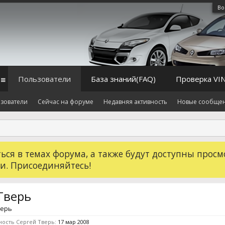
Во
Пользователи
База знаний(FAQ)
Проверка VI
зователи
Сейчас на форуме
Недавняя активность
Новые сообще
ся в темах форума, а также будут доступны просм
и. Присоединяйтесь!
Тверь
верь
ность Сергей Тверь:
17 мар 2008