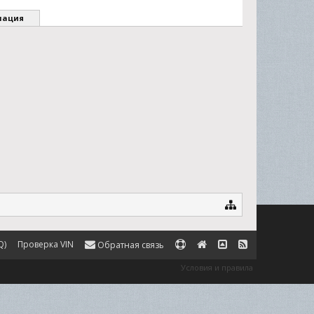
мация
Q)
Проверка VIN
Обратная связь
Условия и правила