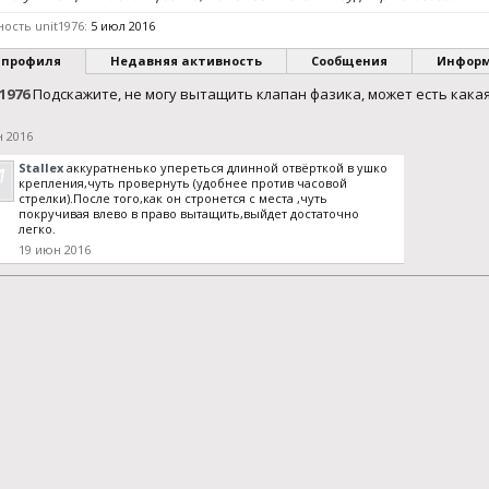
ость unit1976:
5 июл 2016
 профиля
Недавняя активность
Сообщения
Инфор
1976
Подскажите, не могу вытащить клапан фазика, может есть кака
 2016
Stallex
аккуратненько упереться длинной отвёрткой в ушко
крепления,чуть провернуть (удобнее против часовой
стрелки).После того,как он стронется с места ,чуть
покручивая влево в право вытащить,выйдет достаточно
легко.
19 июн 2016