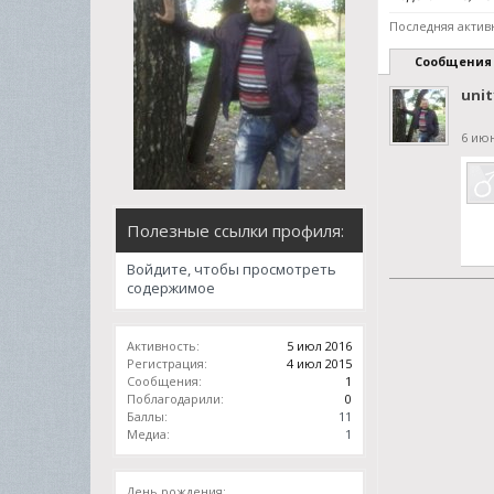
Последняя активн
Сообщения
unit
6 июн
Полезные ссылки профиля:
Войдите, чтобы просмотреть
содержимое
Активность:
5 июл 2016
Регистрация:
4 июл 2015
Сообщения:
1
Поблагодарили:
0
Баллы:
11
Медиа:
1
День рождения: