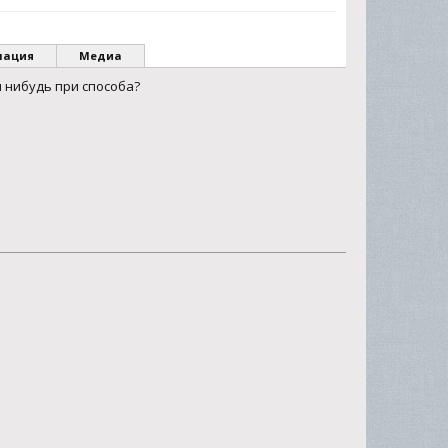
мация
Медиа
я нибудь при способа?