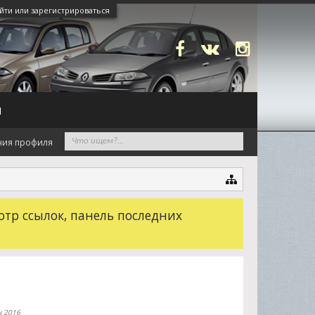
йти или зарегистрироваться
N
ния профиля
отр ссылок, панель последних
н 2016