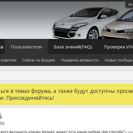
Во
Пользователи
База знаний(FAQ)
Проверка VI
зователи
Сейчас на форуме
Недавняя активность
Новые сообще
ся в темах форума, а также будут доступны просм
и. Присоединяйтесь!
6
 50
 могу вытащить клапан фазика, может есть какая нибудь при способа?
6 ию