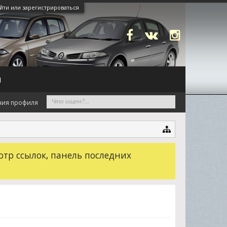
йти или зарегистрироваться
N
ния профиля
отр ссылок, панель последних