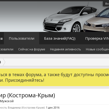
Во
Пользователи
База знаний(FAQ)
Проверка VI
зователи
Сейчас на форуме
Недавняя активность
Новые сообще
)
ся в темах форума, а также будут доступны просм
и. Присоединяйтесь!
р (Кострома-Крым)
, Мужской
ность Владимир (Кострома-Крым):
1 дек 2016