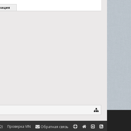
мация
Q)
Проверка VIN
Обратная связь