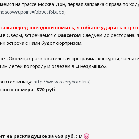
аемся на трассе Москва-Дон, первая заправка с права по ходу
/moscow?upoint=f3b9caf6b0b5
)
ганы перед поездкой помыть, чтобы не ударить в гряз
 в Озеры, встречаемся с
Dancerом
. Следуем до ресторана.
их встреча с нами будет сюрпризом.
не «Околица» развлекательная программа, конкурсы, чаепити
тим детей по городу и отвезем в «Гнездышко».
я в гостиницу:
http://www.ozeryhotel.ru/
ного номера- 870 руб.
ит на раскладушке за 650 руб.
:-D