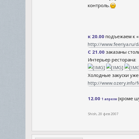
контроль.
к 20.00
подъежаем к «
http://www.feeriya.ru/d
С 21.00
заказаны стол
Интерьер ресторана:
Холодные закуски уже
http://www.ozery.info
12.00
(кроме ш
1 апреля
Shish
,
20 фев 2007