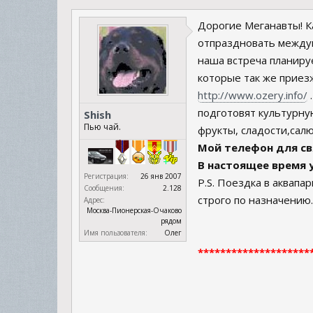
Дорогие Меганавты! Ка
отпраздновать междуна
наша встреча планиру
которые так же приезж
http://www.ozery.info/
.
подготовят культурну
Shish
Пью чай.
фрукты, сладости,салю
Мой телефон для свя
В настоящее время 
Регистрация:
26 янв 2007
P.S. Поездка в аквапа
Сообщения:
2.128
строго по назначению.
Адрес:
Москва-Пионерская-Очаково
рядом
Имя пользователя:
Олег
********************