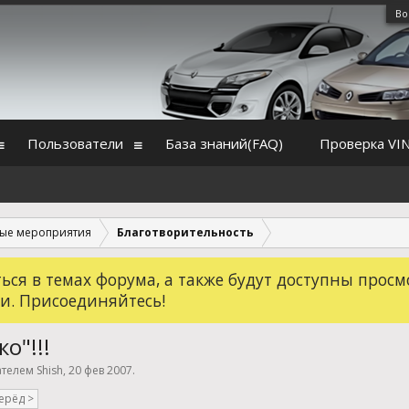
Во
Пользователи
База знаний(FAQ)
Проверка VI
ые мероприятия
Благотворительность
ся в темах форума, а также будут доступны просм
и. Присоединяйтесь!
о"!!!
вателем
Shish
,
20 фев 2007
.
ерёд >