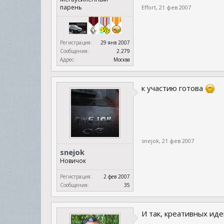
парень
Effort
,
21 фев 2007
Регистрация:
29 янв 2007
Сообщения:
2.279
Адрес:
Москва
к участию готова
snejok
,
21 фев 2007
snejok
Новичок
Регистрация:
2 фев 2007
Сообщения:
35
И так, креативных иде