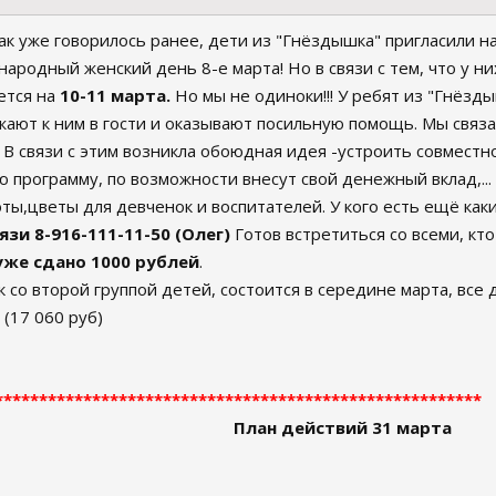
к уже говорилось ранее, дети из "Гнёздышка" пригласили нас
родный женский день 8-е марта! Но в связи с тем, что у ни
ется на
10-11 марта.
Но мы не одиноки!!! У ребят из "Гнёзды
ают к ним в гости и оказывают посильную помощь. Мы связал
 В связи с этим возникла обоюдная идея -устроить совмест
ю программу, по возможности внесут свой денежный вклад,..
ты,цветы для девченок и воспитателей. У кого есть ещё как
зи 8-916-111-11-50 (Олег)
Готов встретиться со всеми, кто
уже сдано 1000 рублей
.
рк со второй группой детей, состоится в середине марта, вс
 (17 060 руб)
*******************************************************
План действий 31 марта​