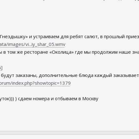
Гнездышку» и устраиваем для ребят салют, в прошлый приез
ata/images/vi...iy_shar_05.wmv
ы в том же ресторане «Околица» где мы продолжим наше зна
 будут заказаны, дополнительные блюда каждый заказывает 
/forum/index.php?showtopic=1379
уток))) ) сдаем номера и отбываем в Москву