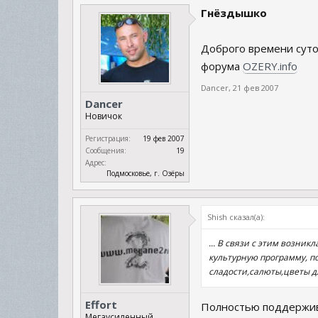
Гнёздышко
Доброго времени суто
форума
OZERY.info
Dancer
,
21 фев 2007
Dancer
Новичок
Регистрация:
19 фев 2007
Сообщения:
19
Адрес:
Подмосковье, г. Озёры
Shish сказал(а):
... В связи с этим возни
культурную программу, п
сладости,салюты,цветы д
Effort
Полностью поддержив
Мегаусиленный