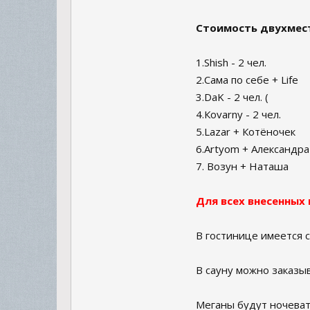
Стоимость двухмест
1.Shish - 2 чел.
2.Сама по себе + Life
3.DaK - 2 чел. (
4.Кovarny - 2 чел.
5.Lazar + Котёночек
6.Artyom + Александра
7. Возун + Наташа
Для всех внесенных
В гостинице имеется с
В сауну можно заказыв
Меганы будут ночеват