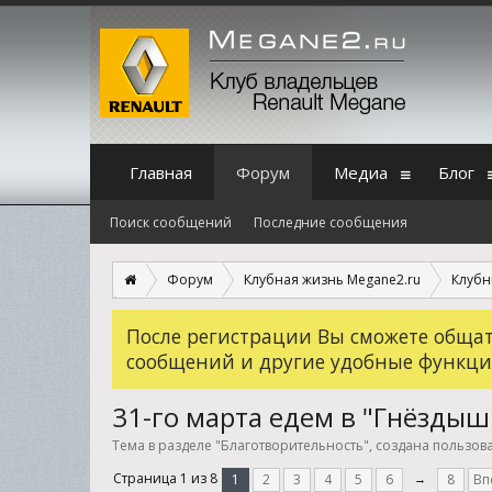
Главная
Форум
Медиа
Блог
Поиск сообщений
Последние сообщения
Форум
Клубная жизнь Megane2.ru
Клубн
После регистрации Вы сможете общать
сообщений и другие удобные функци
31-го марта едем в "Гнёздышк
Тема в разделе "
Благотворительность
", создана пользо
Страница 1 из 8
1
2
3
4
5
6
→
8
Вп