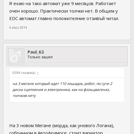
Я ехаю на тако автомат уже 9 месяцов. Работает
очен хорошо. Практически толчки нет. В общем у
EDC автомат главно положителние отзивъй читал.
6 июл 2014
Paul_62
Только зашел
GF84 сказал(а):
↑
на 3 мегане который идет 110 лошадок, робот, по сути 2
диска сцепления и электроника, как на фольцвагенах,
толчков нету
На 3 новом Мегане (морда, как унового Логана),
собранном в Автофрамосе, стоит вариатор.