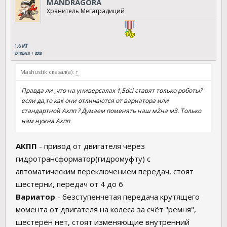
MANDRAGORA
Хранитель Мегатрадиций
Mashustik сказал(а):
↑
Правда ли ,что на универсалах 1,5dci ставят только роботы?
если да,то как они отличаются от вариатора или
стандартной Акпп ? Думаем поменять наш м2на м3. Только
нам нужна Акпп
АКПП
- привод от двигателя через
гидротрансформатор(гидромуфту) с
автоматическим переключением передач, стоят
шестерни, передач от 4 до 6
Вариатор
- безступенчетая передача крутящего
момента от двигателя на колеса за счёт "ремня",
шестерён нет, стоят изменяющие внутренний