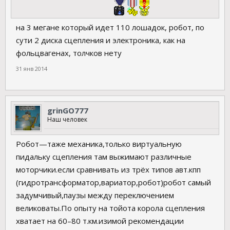
на 3 мегане который идет 110 лошадок, робот, по
сути 2 диска сцепления и электроника, как на
фольцвагенах, толчков нету
31 янв 2014
grinGO777
Наш человек
Робот—таже механика,только виртуальную
пидальку сцепления там выжимают различные
моторчики.если сравнивать из трёх типов авт.кпп
(гидротрансформатор,вариатор,робот)робот самый
задумчивый,паузы между переключением
великоваты.По опыту на тойота корола сцепления
хватает на 60–80 т.км.изимой рекомендации