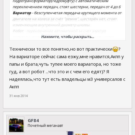
гидротрансформатор(гидромуфту) с автоматическим
переключением передач, стоят шестерни, передач от 4 до 6
Вариатор
- безступенчетая передача крутящего момента от
двигателя на колеса за счёт "ремня", шестерён нет, стоят
изменяющие внутренний диаметр шкивы
Робот
- переключение автоматикой за счет электро
Нажмите, чтобы раскрыть...
гидравлического привода переключения передач, стоят
шестерни и сцепление, которое бывает одно и двух
Технически то все понятно,но вот практически
?
дисковым
На вариаторе сейчас сама езжу,мне нравится,Акпп у
Если получилось так :shok:, извиняйте :-D
папы и брата,чуть тупее моего вариатора, но тоже
гуд, а вот робот ...что это и с чем его едят)? Я
надеялась,что тут есть владельцы м3 универсалов с
Акпп
31 янв 2014
GF84
Почетный меганавт