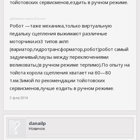
тойотовских сервисменов,ездить в ручном режиме.
Добавлено через 35 минут
Робот —таже механика,только виртуальную
педальку сцепления выжимают различные
моторчики.из3 типов акпп
(вариатор,гидротрансформатор,робот)робот самый
задумчивый,паузы между переключениями
великоваты,(в ручном режиме терпимо).По опыту на
тойота корола сцепления хватает на 60—80
т.км.Зимой по рекомендации тойотовских
сервисменов,лучше ездить в ручном режиме.
3 фев 2014
danailp
Новичок