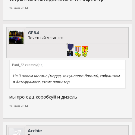
26 ноя 2014
GF84
Почетный меганавт
Paul_62 сказал(а):
↑
На 3 новом Мегане (морда, как унового Логана), собранном
в Автофрамосе, стоит вариатор.
мы про едц коробку!!! и дизель
26 ноя 2014
Archie