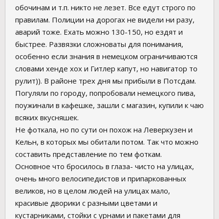
обочинам и т.п. никто не лезет. Все едут строго по
правилам. Полиции на дорогах не видели ни разу,
аварий тоже. Ехать можно 130-150, но ездят и
быстрее. Развязки сложноваты для понимания,
особенно если знания в немецком ограничиваются
словами хенде хох и Гитлер капут, но навигатор то
рулит)). В районе трех дня мы прибыли в Потсдам.
Погуляли по городу, попробовали немецкого пива,
поужинали в кафешке, зашли с магазин, купили к чаю
всяких вкусняшек.
Не фоткала, но по сути он похож на Леверкузен и
Кельн, в которых мы обитали потом. Так что можно
составить представление по тем фоткам.
Основное что бросилось в глаза- чисто на улицах,
очень много велосипедистов и припаркованных
великов, но в целом людей на улицах мало,
красивые дворики с разными цветами и
кустарниками, стойки с урнами и пакетами для