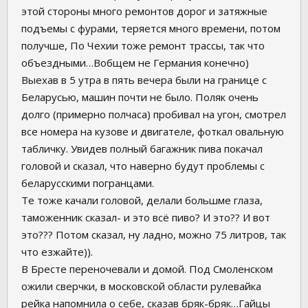
этой стороны много ремонтов дорог и затяжные
подъемы с фурами, теряется много времени, потом
получше, По Чехии тоже ремонт трассы, так что
объездными…Вобщем не Германия конечно)
Выехав в 5 утра в пять вечера были на границе с
Беларусью, машин почти не было. Поляк очень
долго (примерно полчаса) пробивал на угон, смотрел
все номера на кузове и двигателе, фоткал овальную
табличку. Увидев полный багажник пива покачал
головой и сказал, что наверно будут проблемы с
беларусскими погранцами.
Те тоже качали головой, делали большме глаза,
таможенник сказал- и это всё пиво? И это?? И вот
это??? Потом сказал, ну ладно, можно 75 литров, так
что езжайте)).
В Бресте переночевали и домой. Под Смоленском
ожили сверчки, в московской области рулевайка
рейка напомнила о себе, сказав бряк-бряк…Гайцы