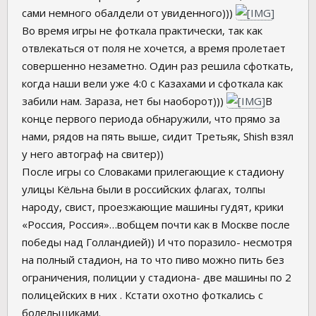
сами немного обалдели от увиденного)))
Во время игры не фоткала практически, так как
отвлекаться от поля не хочется, а время пролетает
совершенно незаметно. Один раз решила сфоткать,
когда наши вели уже 4:0 с Казахами и сфоткала как
забили нам. Зараза, нет бы наоборот)))
В
конце первого периода обнаружили, что прямо за
нами, рядов на пять выше, сидит Третьяк, Shish взял
у него автограф на свитер))
После игры со Словаками прилегающие к стадиону
улицы Кёльна были в российских флагах, толпы
народу, свист, проезжающие машины гудят, крики
«Россия, Россия»…вобщем почти как в Москве после
победы над Голландией)) И что поразило- несмотря
на полный стадион, на то что пиво можно пить без
ограничения, полиции у стадиона- две машины по 2
полицейских в них . Кстати охотно фоткались с
болельщиками.