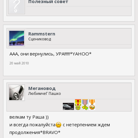
Полезный совет
Rammstern
Сцениковод
ААА, они вернулись, УРА!!!!!!*YAHOO*
20 май 2010
Мегановод
ЛюбимчеГ Пашко
велкам ту Раша ))
и всегда пожалуйста
с нетерпением ждем
продолжения*BRAVO*