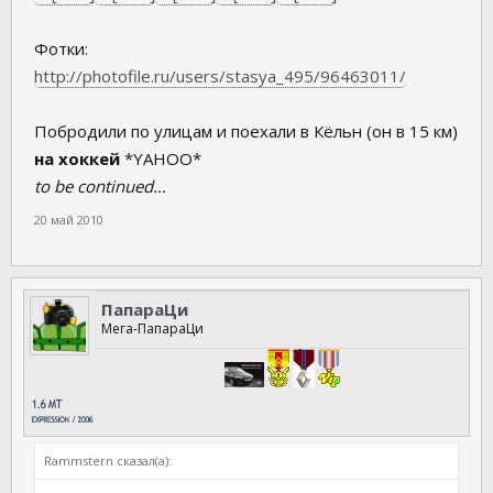
Фотки:
http://photofile.ru/users/stasya_495/96463011/
Побродили по улицам и поехали в Кёльн (он в 15 км)
на хоккей
*YAHOO*
to be continued…
20 май 2010
ПапараЦи
Мега-ПапараЦи
Rammstern сказал(а):