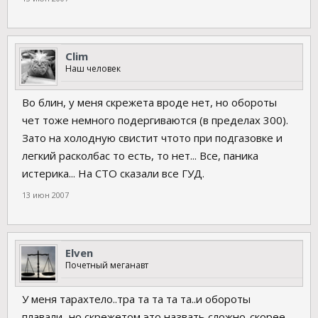
Clim
Наш человек
Во блин, у меня скрежета вроде нет, но обороты
чет тоже немного подергиваются (в пределах 300).
Зато на холодную свистит чтото при подгазовке и
легкий расколбас то есть, то нет... Все, паника
истерика... На СТО сказали все ГУД.
13 июн 2007
Elven
Почетный меганавт
У меня тарахтело..тра та та та та..и обороты
плавали...но скрежетом это назвать сложно..скорее