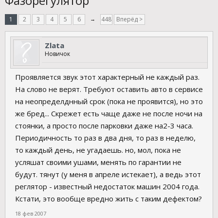
Фазорегулятор
1
2
3
4
5
6
→
448
Вперёд >
Zlata
Новичок
Проявляется звук этот характерный не каждый раз.
На слово не верят. Требуют оставить авто в сервисе
на неопределднный срок (пока не проявится), но это
же бред... Скрежет есть чаще даже не после ночи на
стоянки, а просто после парковки даже на2-3 часа.
Периодичность то раз в два дня, то раз в неделю,
то каждый день, не угадаешь. но, мол, пока не
усляшат своими ушами, менять по гарантии не
будут. тянут (у меня в апреле истекает), а ведь этот
реглятор - известный недостаток машин 2004 года.
Кстати, это вообще вредно жить с таким дефектом?
18 фев 2007