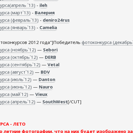
урса(апрель `13)
-
ileh
урса (март`13)
-
Валерия
урса (февраль`13)
-
deniro24rus
урса (январь`13)
-
Camelia
токонкурсов 2012 года"]Победитель
фотоконкурса (декабрь
урса (ноябрь`12)
—
Sebori
урса (октябрь`12)
—
DERB
урса (сентябрь`12)
—
Vetal
рса (август`12)
—
BDV
урса (июль`12)
—
Danton
урса (июнь`12)
—
Nauro
урса (май`12)
—
Vieux
урса (апрель`12)
—
SouthWest
[/CUT]
СА - ЛЕТО
 летние фотографии, что на них будет изображено за