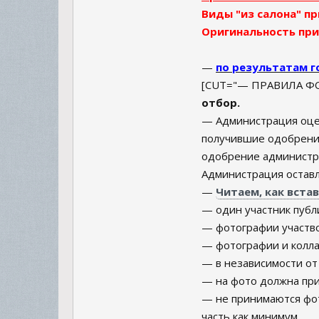
Виды "из салона" пр
Оригинальность при
—
по результатам г
[CUT="— ПРАВИЛА 
отбор.
— Администрация оцен
получившие одобрение
одобрение администра
Администрация оставл
—
Читаем, как вст
— один участник пуб
— фотографии участво
— фотографии и колла
— в независимости от
— на фото должна пр
— не принимаются фото
часть как минимум