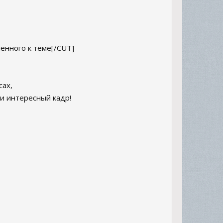
енного к теме[/CUT]
сах,
и интересный кадр!