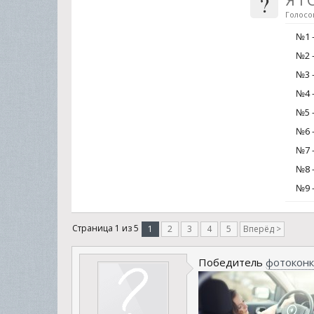
?
Голосов
№1 -
№2 -
№3 
№4 
№5 
№6 -
№7 -
№8 
№9 
Страница 1 из 5
1
2
3
4
5
Вперёд >
Победитель
фотоконк