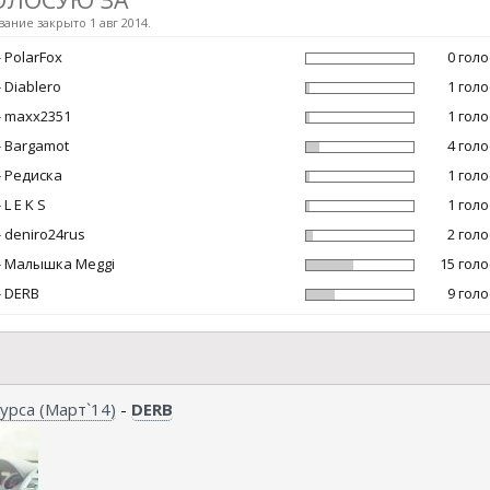
ание закрыто 1 авг 2014.
 PolarFox
0 гол
 Diablero
1 гол
- maxx2351
1 гол
- Bargamot
4 гол
- Редиска
1 гол
 L E K S
1 гол
 deniro24rus
2 гол
- Малышка Meggi
15 гол
- DERB
9 гол
урса (Март`14)
-
DERB