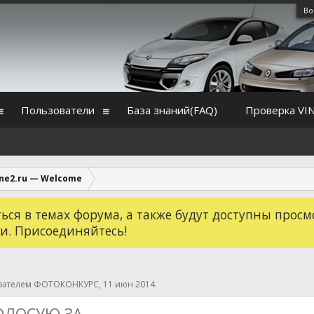
Во
Пользователи
База знаний(FAQ)
Проверка VI
ne2.ru — Welcome
ся в темах форума, а также будут доступны просм
и. Присоединяйтесь!
ователем
ФОТОКОНКУРС
,
11 июн 2014
.
ОЛОСУЮ ЗА