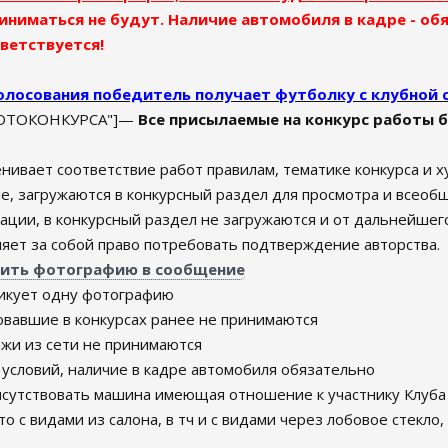
иниматься не будут. Наличие автомобиля в кадре - об
ветствуется!
олосования победитель получает футболку с клубной 
ФОТОКОНКУРСА"]—
Все присылаемые на конкурс работы
ивает соответствие работ правилам, тематике конкурса и 
, загружаются в конкурсный раздел для просмотра и всеоб
ции, в конкурсный раздел не загружаются и от дальнейшего 
яет за собой право потребовать подтверждение авторства.
авить фотографию в сообщение
ликует одну фотографию
вавшие в конкурсах ранее не принимаются
жи из сети не принимаются
 условий, наличие в кадре автомобиля обязательно
исутствовать машина имеющая отношение к участнику Клуба
 с видами из салона, в тч и с видами через лобовое стекло