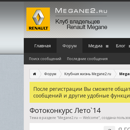
Главная
Форум
Медиа
Блог
Поиск сообщений
Последние сообщения
Форум
Клубная жизнь Megane2.ru
Mega
После регистрации Вы сможете общать
сообщений и другие удобные функци
Фотоконкурс Лето`14
Тема в разделе "
Megane2.ru — Welcome
", создана польз
Я Г