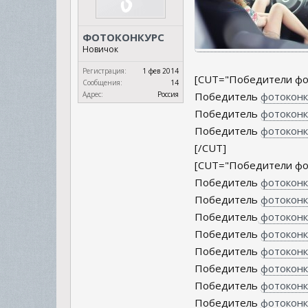
ФОТОКОНКУРС
Новичок
Регистрация:
1 фев 2014
[CUT="Победители фо
Сообщения:
14
Адрес:
Россия
Победитель
фотоконк
Победитель
фотоконк
Победитель
фотоконк
[/CUT]
[CUT="Победители фот
Победитель
фотоконк
Победитель
фотоконк
Победитель
фотоконк
Победитель
фотоконк
Победитель
фотоконку
Победитель
фотоконк
Победитель
фотоконк
Победитель
фотоконк