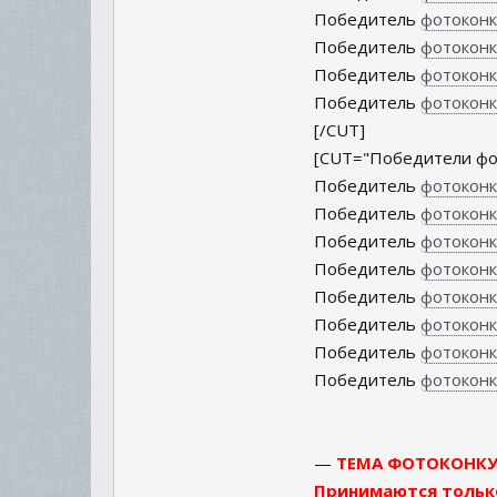
Победитель
фотоконк
Победитель
фотоконк
Победитель
фотоконк
Победитель
фотоконк
[/CUT]
[CUT="Победители фо
Победитель
фотоконк
Победитель
фотоконк
Победитель
фотоконк
Победитель
фотоконку
Победитель
фотоконк
Победитель
фотоконк
Победитель
фотоконк
Победитель
фотоконк
—
ТЕМА ФОТОКОНКУР
Принимаются только