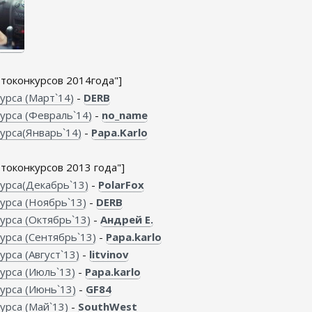
токонкурсов 2014года"]
урса (Март`14)
-
DERB
урса (Февраль`14)
-
no_name
урса(Январь`14)
-
Papa.Karlo
оконкурсов 2013 года"]
урса(Декабрь`13)
-
PolarFox
урса (Ноябрь`13)
-
DERB
урса (Октябрь`13)
-
Андрей Е.
урса (Сентябрь`13)
-
Papa.karlo
рса (Август`13)
-
litvinov
урса (Июль`13)
-
Papa.karlo
урса (Июнь`13)
-
GF84
урса (Май`13)
-
SouthWest