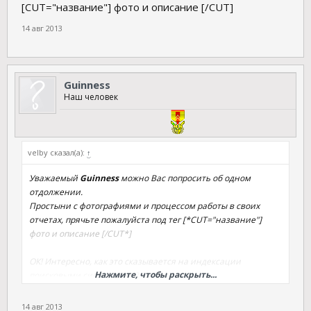
[CUT="название"] фото и описание [/CUT]
14 авг 2013
Guinness
Наш человек
velby сказал(а):
↑
Уважаемый
Guinness
можно Вас попросить об одном
отдолжении.
Простыни с фотографиями и процессом работы в своих
отчетах, прячьте пожалуйста под тег [*CUT="название"]
фото и описание [/CUT*]
ОК! Интересно, как это сказывается на индексации
Нажмите, чтобы раскрыть...
поисковыми системами...?
14 авг 2013