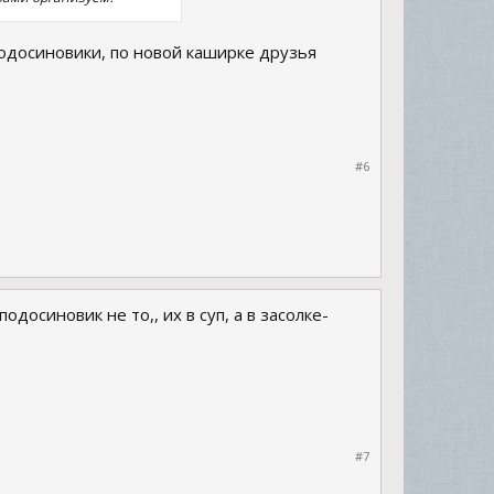
подосиновики, по новой каширке друзья
#6
досиновик не то,, их в суп, а в засолке-
#7