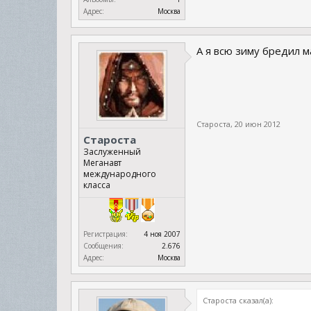
Адрес:
Москва
А я всю зиму бредил 
Староста
,
20 июн 2012
Староста
Заслуженный
Меганавт
международного
класса
Регистрация:
4 ноя 2007
Сообщения:
2.676
Адрес:
Москва
Староста сказал(а):