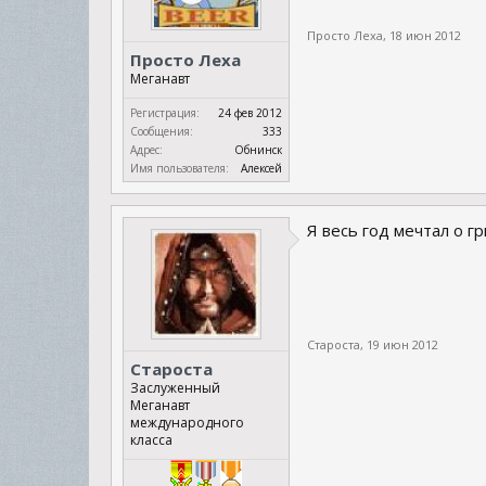
Просто Леха
,
18 июн 2012
Просто Леха
Меганавт
Регистрация:
24 фев 2012
Сообщения:
333
Адрес:
Обнинск
Имя пользователя:
Алексей
Я весь год мечтал о г
Староста
,
19 июн 2012
Староста
Заслуженный
Меганавт
международного
класса