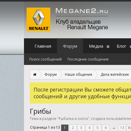
Главная
Форум
Медиа
Блог
Поиск сообщений
Последние сообщения
Форум
Наше общение
Дела житейские
После регистрации Вы сможете общать
сообщений и другие удобные функци
Грибы
Тема в разделе "
Рыбалка и охота
", создана пользовател
Страница 1 из 13
1
2
3
4
5
6
→
13
В