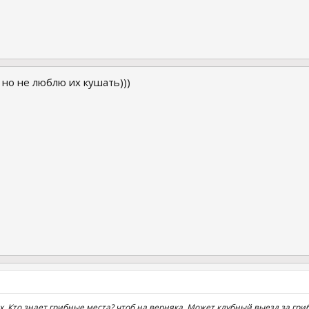
 но не люблю их кушать)))
ах, Кто знает грибные места? чтоб на верняка. Может клубный выезд за гр