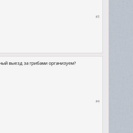
#3
бный выезд за грибами организуем?
#4