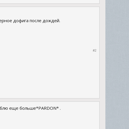
верное дофига после дождей.
#2
 люблю еще больше*PARDON* .