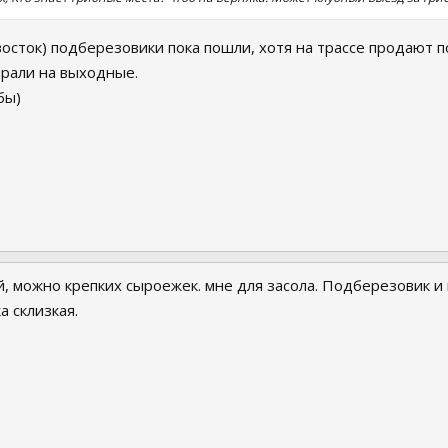
восток) подберезовики пока пошли, хотя на трассе продают 
рали на выходные.
бы)
, можно крепких сыроежек. мне для засола. Подберезовик и по
а склизкая.