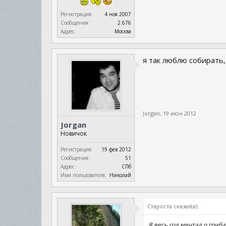
Регистрация:
4 ноя 2007
Сообщения:
2.676
Адрес:
Москва
я так люблю собирать,
Jorgan
,
19 июн 2012
Jorgan
Новичок
Регистрация:
19 фев 2012
Сообщения:
51
Адрес:
СПб
Имя пользователя:
Николай
Староста сказал(а):
Я весь год мечтал о гриб