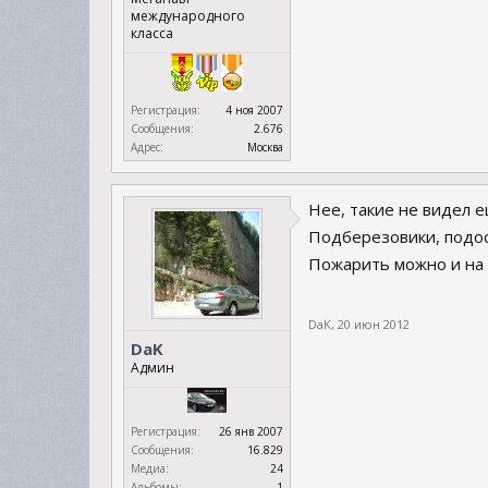
международного
класса
Регистрация:
4 ноя 2007
Сообщения:
2.676
Адрес:
Москва
Нее, такие не видел 
Подберезовики, подос
Пожарить можно и на 
DaK
,
20 июн 2012
DaK
Админ
Регистрация:
26 янв 2007
Сообщения:
16.829
Медиа:
24
Альбомы:
1