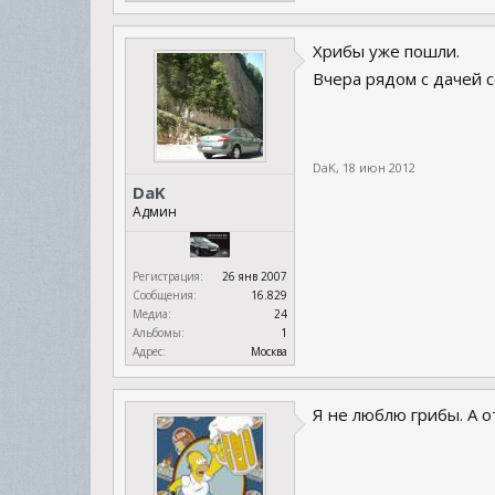
Хрибы уже пошли.
Вчера рядом с дачей с
DaK
,
18 июн 2012
DaK
Админ
Регистрация:
26 янв 2007
Сообщения:
16.829
Медиа:
24
Альбомы:
1
Адрес:
Москва
Я не люблю грибы. А о