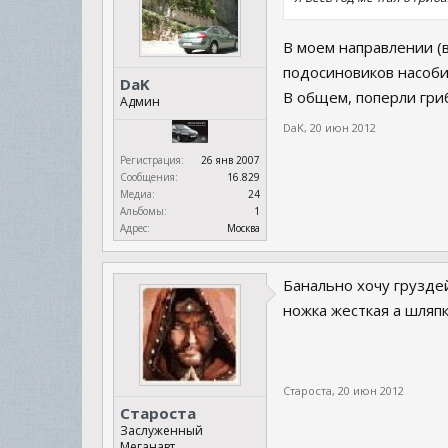
В моем направлении (
подосиновиков насоби
DaK
В общем, поперли гри
Админ
DaK
,
20 июн 2012
Регистрация:
26 янв 2007
Сообщения:
16.829
Медиа:
24
Альбомы:
1
Адрес:
Москва
Банально хочу груздей
ножка жесткая а шляпк
Староста
,
20 июн 2012
Староста
Заслуженный
Меганавт