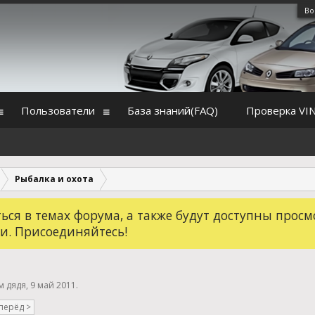
Во
Пользователи
База знаний(FAQ)
Проверка VI
Рыбалка и охота
ся в темах форума, а также будут доступны просм
и. Присоединяйтесь!
ем
дядя
,
9 май 2011
.
перёд >