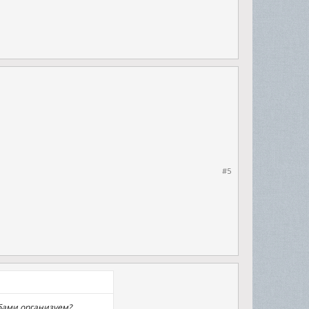
#5
ибами организуем?